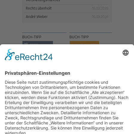
Verbriefungsmarktes
Rechts überholt
16.02.2026
André Weber
16.03.2026
BUCH-TIPP
BUCH-TIPP