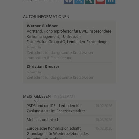
AUTOR INFORMATIONEN
Werner Gleißner
Vorstand, Honorarprofessor für BWL, insbesondere
Risikomanagement, TU Dresden
FutureValue Group AG, Leinfelden-Echterdingen
Schreibt für:
Zeitschrift für das gesamte Kreditwesen
Immobilien & Finanzierung
Christian Kreuser
Schreibt für:
Zeitschrift für das gesamte Kreditwesen
MEISTGELESEN
INSGESAMT
PSD3 und die IPR - Leitfaden für
16.02.2026
Zahlungstests im Echtzeitzeitalter
Mehr als ordentlich
16.03.2026
Europäische Kommission schafft
16.03.2026
Grundlagen für Wiederbelebung des