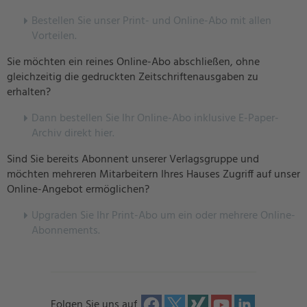
Bestellen Sie unser Print- und Online-Abo mit allen
Vorteilen.
Sie möchten ein reines Online-Abo abschließen, ohne
gleichzeitig die gedruckten Zeitschriftenausgaben zu
erhalten?
Dann bestellen Sie Ihr Online-Abo inklusive E-Paper-
Archiv direkt hier.
Sind Sie bereits Abonnent unserer Verlagsgruppe und
möchten mehreren Mitarbeitern Ihres Hauses Zugriff auf unser
Online-Angebot ermöglichen?
U
pgraden Sie Ihr Print-Abo um ein oder mehrere Online-
Abonnements.
Folgen Sie uns auf