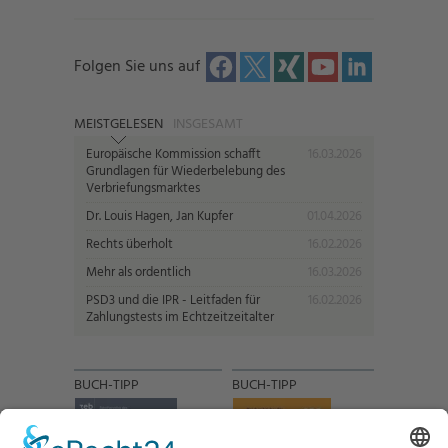
Folgen Sie uns auf
MEISTGELESEN
INSGESAMT
Europäische Kommission schafft
16.03.2026
Grundlagen für Wiederbelebung des
Verbriefungsmarktes
Dr. Louis Hagen, Jan Kupfer
01.04.2026
Rechts überholt
16.02.2026
Mehr als ordentlich
16.03.2026
PSD3 und die IPR - Leitfaden für
16.02.2026
Zahlungstests im Echtzeitzeitalter
BUCH-TIPP
BUCH-TIPP