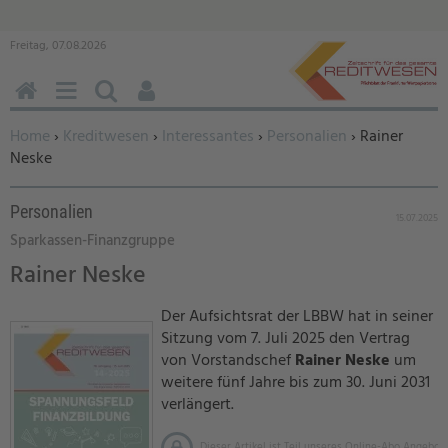
Freitag, 07.08.2026
HOME
MENÜ
SUCHEN
BENUTZERFUNKTIONEN
Sie befinden sich hier:
Home
›
Kreditwesen
›
Interessantes
›
Personalien
› Rainer
Neske
Personalien
15.07.2025
Sparkassen-Finanzgruppe
Rainer Neske
Der Aufsichtsrat der LBBW hat in seiner
Sitzung vom 7. Juli 2025 den Vertrag
von Vorstandschef
Rainer Neske
um
weitere fünf Jahre bis zum 30. Juni 2031
verlängert.
Dieser Artikel ist Teil unseres Online-Abo Angebots