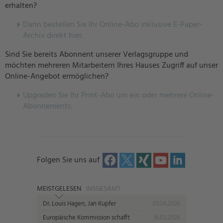
erhalten?
Dann bestellen Sie Ihr Online-Abo inklusive E-Paper-
Archiv direkt hier.
Sind Sie bereits Abonnent unserer Verlagsgruppe und
möchten mehreren Mitarbeitern Ihres Hauses Zugriff auf unser
Online-Angebot ermöglichen?
U
pgraden Sie Ihr Print-Abo um ein oder mehrere Online-
Abonnements.
Folgen Sie uns auf
MEISTGELESEN
INSGESAMT
Dr. Louis Hagen, Jan Kupfer
01.04.2026
Europäische Kommission schafft
16.03.2026