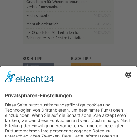
Grundlagen für Wiederbelebung des
Verbriefungsmarktes
Rechts überholt
16.02.2026
Mehr als ordentlich
16.03.2026
PSD3 und die IPR - Leitfaden für
16.02.2026
Zahlungstests im Echtzeitzeitalter
BUCH-TIPP
BUCH-TIPP