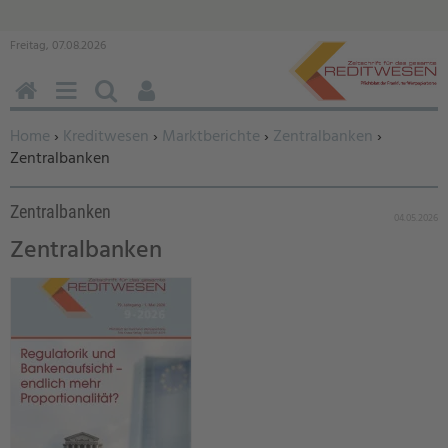
Freitag, 07.08.2026
HOME
MENÜ
SUCHEN
BENUTZERFUNKTIONEN
Sie befinden sich hier:
Home
›
Kreditwesen
›
Marktberichte
›
Zentralbanken
›
Zentralbanken
Zentralbanken
04.05.2026
Zentralbanken