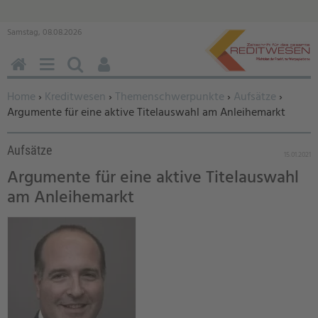
Samstag, 08.08.2026
HOME
MENÜ
SUCHEN
BENUTZERFUNKTIONEN
Sie befinden sich hier:
Home
›
Kreditwesen
›
Themenschwerpunkte
›
Aufsätze
›
Argumente für eine aktive Titelauswahl am Anleihemarkt
Aufsätze
15.01.2021
Argumente für eine aktive Titelauswahl
am Anleihemarkt