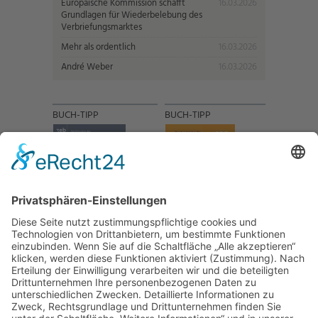
Europäische Kommission schafft
16.03.2026
Grundlagen für Wiederbelebung des
Verbriefungsmarktes
Mehr als ordentlich
16.03.2026
André Weber
16.03.2026
BUCH-TIPP
BUCH-TIPP