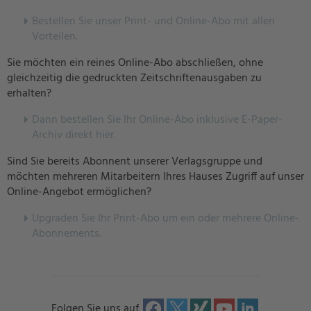
Bestellen Sie unser Print- und Online-Abo mit allen
Vorteilen.
Sie möchten ein reines Online-Abo abschließen, ohne
gleichzeitig die gedruckten Zeitschriftenausgaben zu
erhalten?
Dann bestellen Sie Ihr Online-Abo inklusive E-Paper-
Archiv direkt hier.
Sind Sie bereits Abonnent unserer Verlagsgruppe und
möchten mehreren Mitarbeitern Ihres Hauses Zugriff auf unser
Online-Angebot ermöglichen?
U
pgraden Sie Ihr Print-Abo um ein oder mehrere Online-
Abonnements.
Folgen Sie uns auf