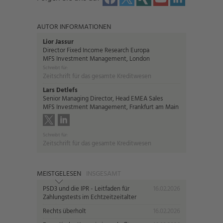
AUTOR INFORMATIONEN
Lior Jassur
Director Fixed Income Research Europa
MFS Investment Management, London
Schreibt für:
Zeitschrift für das gesamte Kreditwesen
Lars Detlefs
Senior Managing Director, Head EMEA Sales
MFS Investment Management, Frankfurt am Main
Schreibt für:
Zeitschrift für das gesamte Kreditwesen
MEISTGELESEN
INSGESAMT
PSD3 und die IPR - Leitfaden für
16.02.2026
Zahlungstests im Echtzeitzeitalter
Rechts überholt
16.02.2026