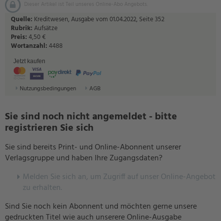
Dieser Artikel ist Teil unseres Online-Abo Angebots.
Quelle:
Kreditwesen, Ausgabe vom 01.04.2022, Seite 352
Rubrik:
Aufsätze
Preis:
4,50 €
Wortanzahl:
4488
Jetzt kaufen
Nutzungsbedingungen
AGB
Sie sind noch nicht angemeldet - bitte
registrieren Sie sich
Sie sind bereits Print- und Online-Abonnent unserer
Verlagsgruppe und haben Ihre Zugangsdaten?
Melden Sie sich an, um Zugriff auf unser Online-Angebot
zu erhalten.
Sind Sie noch kein Abonnent und möchten gerne unsere
gedruckten Titel wie auch unserere Online-Ausgabe