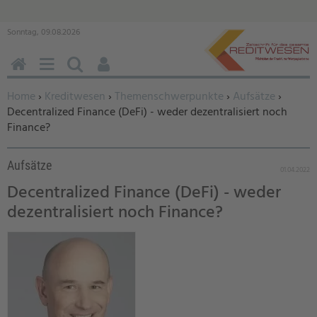
Sonntag, 09.08.2026
HOME
MENÜ
SUCHEN
BENUTZERFUNKTIONEN
Sie befinden sich hier:
Home
›
Kreditwesen
›
Themenschwerpunkte
›
Aufsätze
›
Decentralized Finance (DeFi) - weder dezentralisiert noch
Finance?
Aufsätze
01.04.2022
Decentralized Finance (DeFi) - weder
dezentralisiert noch Finance?