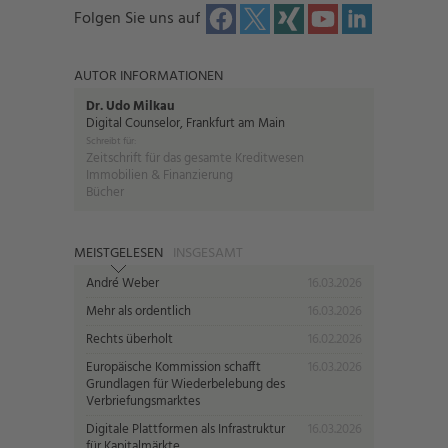
Folgen Sie uns auf
AUTOR INFORMATIONEN
Dr. Udo Milkau
Digital Counselor, Frankfurt am Main
Schreibt für:
Zeitschrift für das gesamte Kreditwesen
Immobilien & Finanzierung
Bücher
MEISTGELESEN
INSGESAMT
André Weber
16.03.2026
Mehr als ordentlich
16.03.2026
Rechts überholt
16.02.2026
Europäische Kommission schafft
16.03.2026
Grundlagen für Wiederbelebung des
Verbriefungsmarktes
Digitale Plattformen als Infrastruktur
16.03.2026
für Kapitalmärkte