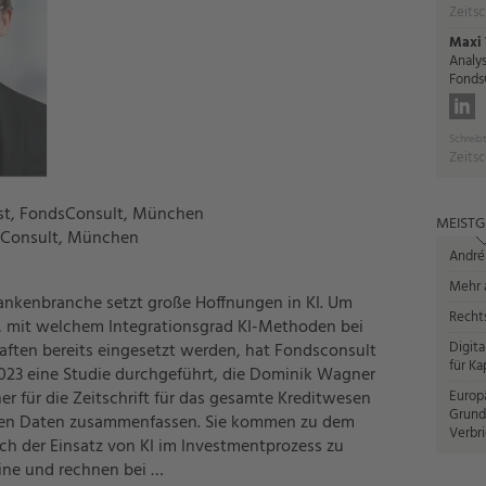
Zeitsc
Maxi 
Analys
Fonds
Schreibt
Zeitsc
yst, FondsConsult, München
MEISTG
dsConsult, München
André
Mehr a
Bankenbranche setzt große Hoffnungen in KI. Um
Recht
, mit welchem Integrationsgrad KI-Methoden bei
Digita
aften bereits eingesetzt werden, hat Fondsconsult
für Ka
23 eine Studie durchgeführt, die Dominik Wagner
r für die Zeitschrift für das gesamte Kreditwesen
Europ
Grund
rten Daten zusammenfassen. Sie kommen zu dem
Verbr
ich der Einsatz von KI im Investmentprozess zu
ine und rechnen bei …