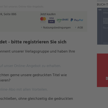
BUCH-T
 ist Teil unseres Online-Abo Angebots.
4, Seite 886
Jetzt kaufen
Nutzungsbedingungen
AGB
t - bitte registrieren Sie sich
bonnent unserer Verlagsgruppe und haben Ihre
auf unser Online-Angebot zu erhalten.
hten gerne unsere gedruckten Titel wie
ieren?
nline-Abo mit allen Vorteilen.
schließen, ohne gleichzeitig die gedruckten