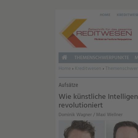
HOME
KREDITWES
THEMENSCHWERPUNKTE
M
HOME
Sie befinden sich hier:
Home
›
Kreditwesen
›
Themenschwer
Aufsätze
Wie künstliche Intellig
revolutioniert
Dominik Wagner / Maxi Wellner