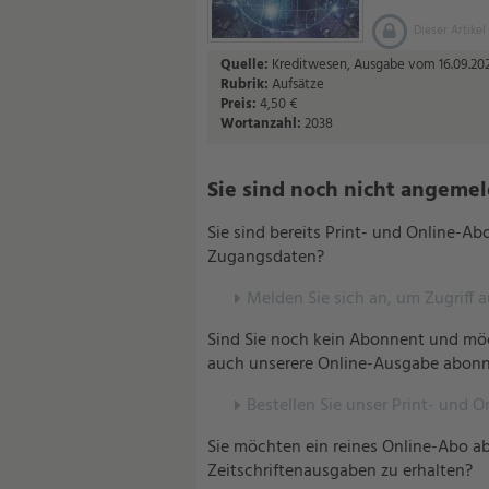
Dieser Artikel
Quelle:
Kreditwesen, Ausgabe vom 16.09.202
Rubrik:
Aufsätze
Preis:
4,50 €
Wortanzahl:
2038
Sie sind noch nicht angemelde
Sie sind bereits Print- und Online-A
Zugangsdaten?
Melden Sie sich an, um Zugriff 
Sind Sie noch kein Abonnent und möc
auch unserere Online-Ausgabe abonn
Bestellen Sie unser Print- und O
Sie möchten ein reines Online-Abo ab
Zeitschriftenausgaben zu erhalten?