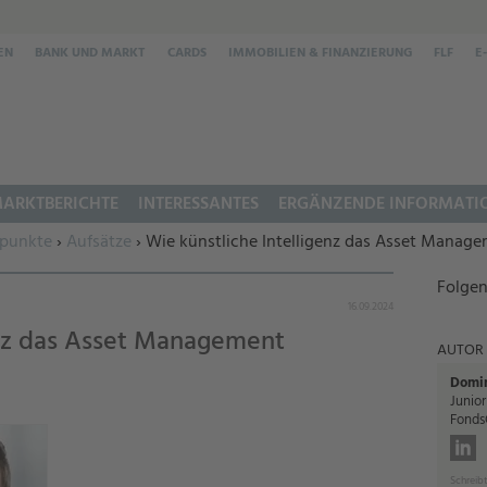
EN
BANK UND MARKT
CARDS
IMMOBILIEN & FINANZIERUNG
FLF
E
ARKTBERICHTE
INTERESSANTES
ERGÄNZENDE INFORMATI
punkte
›
Aufsätze
› Wie künstliche Intelligenz das Asset Manage
Folgen
16.09.2024
enz das Asset Management
AUTOR
Domi
Junior
Fonds
Schreibt