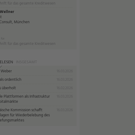
hrift für das gesamte Kreditwesen
Wellner
t
Consult, München
 für:
hrift für das gesamte Kreditwesen
ELESEN
INSGESAMT
 Weber
16.03.2026
ls ordentlich
16.03.2026
s überholt
16.02.2026
le Plattformen als Infrastruktur
16.03.2026
pitalmärkte
äische Kommission schafft
16.03.2026
lagen für Wiederbelebung des
iefungsmarktes