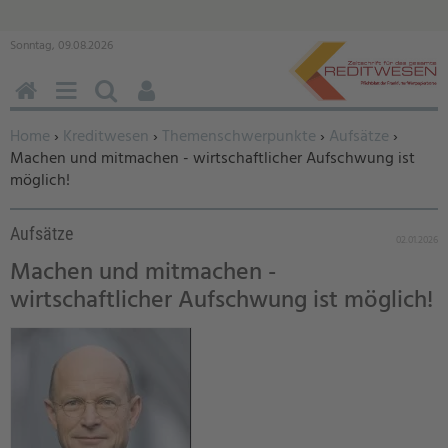
Sonntag, 09.08.2026
HOME
MENÜ
SUCHEN
BENUTZERFUNKTIONEN
Sie befinden sich hier:
Home
›
Kreditwesen
›
Themenschwerpunkte
›
Aufsätze
›
Machen und mitmachen - wirtschaftlicher Aufschwung ist
möglich!
Aufsätze
02.01.2026
Machen und mitmachen -
wirtschaftlicher Aufschwung ist möglich!