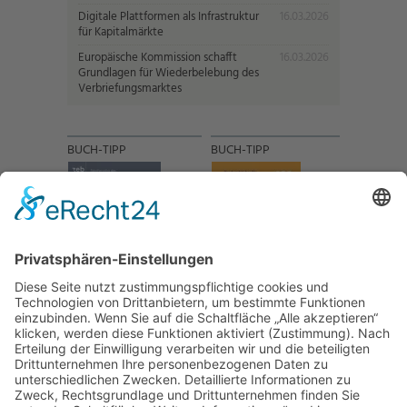
Digitale Plattformen als Infrastruktur
16.03.2026
für Kapitalmärkte
Europäische Kommission schafft
16.03.2026
Grundlagen für Wiederbelebung des
Verbriefungsmarktes
BUCH-TIPP
BUCH-TIPP