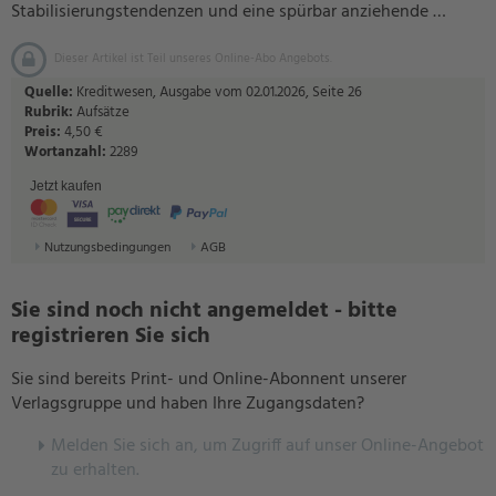
Stabilisierungstendenzen und eine spürbar anziehende …
Dieser Artikel ist Teil unseres Online-Abo Angebots.
Quelle:
Kreditwesen, Ausgabe vom 02.01.2026, Seite 26
Rubrik:
Aufsätze
Preis:
4,50 €
Wortanzahl:
2289
Jetzt kaufen
Nutzungsbedingungen
AGB
Sie sind noch nicht angemeldet - bitte
registrieren Sie sich
Sie sind bereits Print- und Online-Abonnent unserer
Verlagsgruppe und haben Ihre Zugangsdaten?
Melden Sie sich an, um Zugriff auf unser Online-Angebot
zu erhalten.