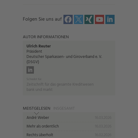
Folgen Sie uns auf
AUTOR INFORMATIONEN
Ulrich Reuter
Präsident
Deutscher Sparkassen- und Giroverband e. V.
(DSGV)
Schreibt für:
Zeitschrift für das gesamte Kreditwesen
bank und markt
MEISTGELESEN
INSGESAMT
André Weber
16.03.2026
Mehr als ordentlich
16.03.2026
Rechts überholt
16.02.2026