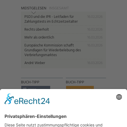
MEISTGELESEN
INSGESAMT
PSD3 und die IPR - Leitfaden für
16.02.2026
Zahlungstests im Echtzeitzeitalter
Rechts überholt
16.02.2026
Mehr als ordentlich
16.03.2026
Europäische Kommission schafft
16.03.2026
Grundlagen für Wiederbelebung des
Verbriefungsmarktes
André Weber
16.03.2026
BUCH-TIPP
BUCH-TIPP