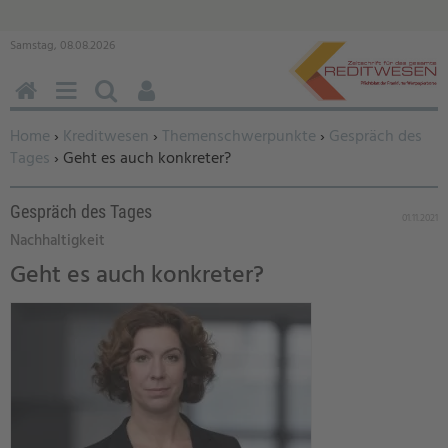
Samstag, 08.08.2026
HOME
MENÜ
SUCHEN
BENUTZERFUNKTIONEN
Sie befinden sich hier:
Home
›
Kreditwesen
›
Themenschwerpunkte
›
Gespräch des
Tages
› Geht es auch konkreter?
Gespräch des Tages
01.11.2021
Nachhaltigkeit
Geht es auch konkreter?