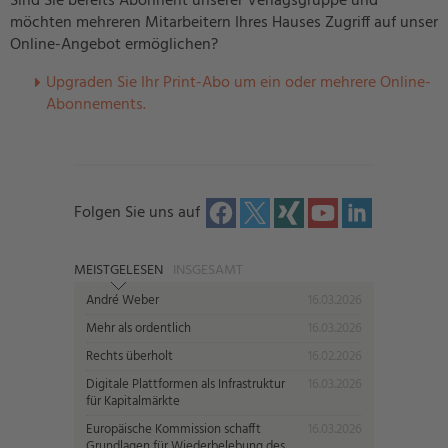
Sind Sie bereits Abonnent unserer Verlagsgruppe und
möchten mehreren Mitarbeitern Ihres Hauses Zugriff auf unser
Online-Angebot ermöglichen?
U
pgraden Sie Ihr Print-Abo um ein oder mehrere Online-
Abonnements.
Folgen Sie uns auf
MEISTGELESEN
INSGESAMT
André Weber
16.03.2026
Mehr als ordentlich
16.03.2026
Rechts überholt
16.02.2026
Digitale Plattformen als Infrastruktur
16.03.2026
für Kapitalmärkte
Europäische Kommission schafft
16.03.2026
Grundlagen für Wiederbelebung des