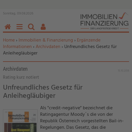
Sonntag, 09.08.2026
HOME
MENÜ
SUCHEN
BENUTZERFUNKTIONEN
Sie befinden sich hier:
Home
›
Immobilien & Finanzierung
›
Ergänzende
Informationen
›
Archivdaten
› Unfreundliches Gesetz für
Anleihegläubiger
Archivdaten
15.10.2014
Rating kurz notiert
Unfreundliches Gesetz für
Anleihegläubiger
Als "credit-negative" bezeichnet die
Ratingagentur Moody´s die von der
Republik Österreich vorgestellten Bail-in-
Regelungen. Das Gesetz, das die