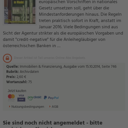
europäischen Vorschriften in nationales
Gesetz umsetzen soll, geht über die
Mindestanforderungen hinaus. Die Regeln
treten praktisch sofort in Kraft, anstatt im
Januar 2016. Viele Bedingungen sind aus
Sicht der Agentur strikter als die europäischen Vorgaben und
damit "credit-negative" für die Anleihegläubiger von
österreichischen Banken in …
Dieser Artikel ist Teil unseres Online-Abo Angebots.
Quelle:
Immobilien & Finanzierung, Ausgabe vom 15.10.2014, Seite 746
Rubrik:
Archivdaten
Preis:
2,60 €
Wortanzahl:
75
Jetzt kaufen
Nutzungsbedingungen
AGB
Sie sind noch nicht angemeldet - bitte