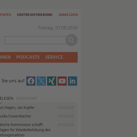
-PAPER
ERSTREGISTRIERUNG
ANMELDEN
Freitag, 07.08.2026
ONEN
PODCASTS
SERVICE
 Sie uns auf
ELESEN
INSGESAMT
uis Hagen, Jan Kupfer
01.04.2026
audia Süssenbacher
01.04.2026
äische Kommission schafft
16.03.2026
lagen für Wiederbelebung des
iefungsmarktes