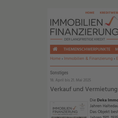
HOME
KREDITWES
THEMENSCHWERPUNKTE
M
HOME
Sie befinden sich hier:
Home
›
Immobilien & Finanzierung
›
Sonstiges
18. April bis 21. Mai 2025
Verkauf und Vermietung
Die
Deka Immo
Jahren Halteda
Das Objekt best
Jahren 1911, 19