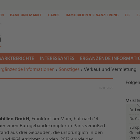
EN
BANK UND MARKT
CARDS
IMMOBILIEN & FINANZIERUNG
FLF
E
ARKTBERICHTE
INTERESSANTES
ERGÄNZENDE INFORMATI
Ergänzende Informationen
›
Sonstiges
› Verkauf und Vermietung
Folgen
02.06.2025
MEISTG
Dr. Lo
bilien GmbH
, Frankfurt am Main, hat nach 14
Dr. Cl
uer einen Bürogebäudekomplex in Paris veräußert.
Europ
and aus drei Gebäuden, die ursprünglich in den
Grund
Verbr
35 und 1964 errichtet wurden. 2013 wurde das