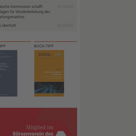
äische Kommission schafft
16.03.2026
lagen für Wiederbelebung des
iefungsmarktes
s überholt
16.02.2026
IPP
BUCH-TIPP