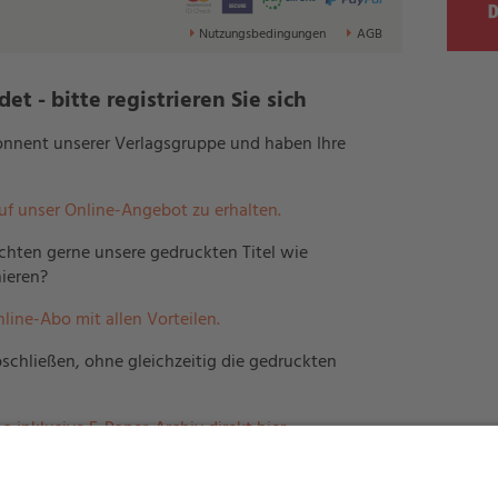
Nutzungsbedingungen
AGB
t - bitte registrieren Sie sich
bonnent unserer Verlagsgruppe und haben Ihre
auf unser Online-Angebot zu erhalten.
hten gerne unsere gedruckten Titel wie
ieren?
nline-Abo mit allen Vorteilen.
schließen, ohne gleichzeitig die gedruckten
o inklusive E-Paper-Archiv direkt hier.
erlagsgruppe und möchten mehreren Mitarbeitern
e-Angebot ermöglichen?