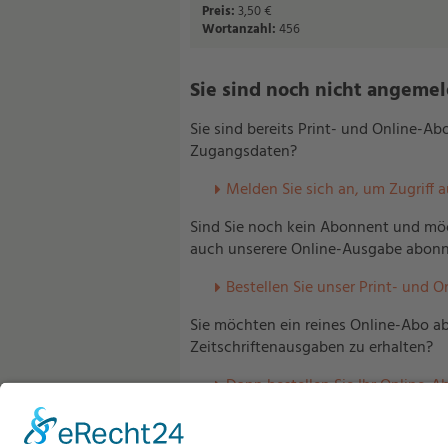
Preis:
3,50 €
Wortanzahl:
456
Sie sind noch nicht angemelde
Sie sind bereits Print- und Online-A
Zugangsdaten?
Melden Sie sich an, um Zugriff 
Sind Sie noch kein Abonnent und möc
auch unserere Online-Ausgabe abonn
Bestellen Sie unser Print- und O
Sie möchten ein reines Online-Abo ab
Zeitschriftenausgaben zu erhalten?
Dann bestellen Sie Ihr Online-Ab
Sind Sie bereits Abonnent unserer V
Ihres Hauses Zugriff auf unser Onlin