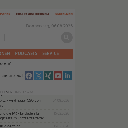
-PAPER
ERSTREGISTRIERUNG
ANMELDEN
Donnerstag, 06.08.2026
ONEN
PODCASTS
SERVICE
toren?
 Sie uns auf
ELESEN
INSGESAMT
oitzik wird neuer CSO von
04.08.2026
yp
nd die IPR - Leitfaden für
16.02.2026
gstests im Echtzeitzeitalter
ls ordentlich
16.03.2026