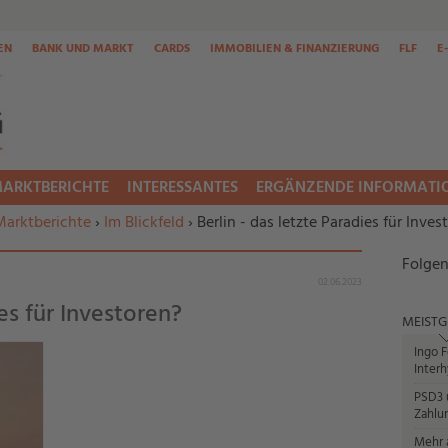
EN
BANK UND MARKT
CARDS
IMMOBILIEN & FINANZIERUNG
FLF
E
ARKTBERICHTE
INTERESSANTES
ERGÄNZENDE INFORMATI
Marktberichte
›
Im Blickfeld
› Berlin - das letzte Paradies für Inves
Folgen
02.06.2023
ies für Investoren?
MEISTG
Ingo F
Interh
PSD3 u
Zahlun
Mehr a