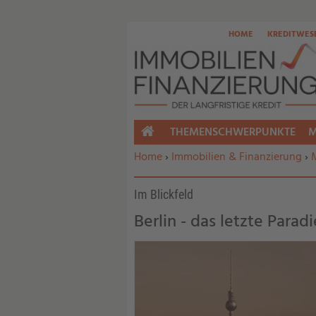
HOME
KREDITWES
THEMENSCHWERPUNKTE
M
HOME
Sie befinden sich hier:
Home
›
Immobilien & Finanzierung
›
Im Blickfeld
Berlin - das letzte Parad