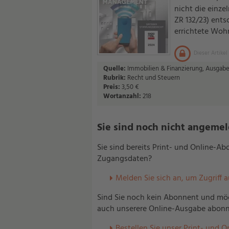
nicht die einze
ZR 132/23) ents
errichtete Woh
Dieser Artikel
Quelle:
Immobilien & Finanzierung, Ausgabe 
Rubrik:
Recht und Steuern
Preis:
3,50 €
Wortanzahl:
218
Sie sind noch nicht angemelde
Sie sind bereits Print- und Online-A
Zugangsdaten?
Melden Sie sich an, um Zugriff 
Sind Sie noch kein Abonnent und möc
auch unserere Online-Ausgabe abonn
Bestellen Sie unser Print- und O