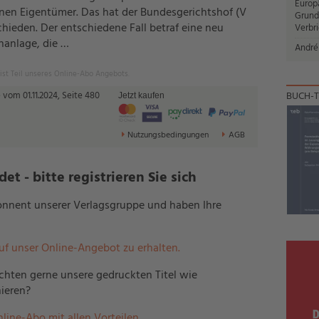
Europ
lnen Eigentümer. Das hat der Bundesgerichtshof (V
Grund
chieden. Der entschiedene Fall betraf eine neu
Verbr
nanlage, die …
André
 ist Teil unseres Online-Abo Angebots.
vom 01.11.2024, Seite 480
BUCH-T
Jetzt kaufen
Nutzungsbedingungen
AGB
t - bitte registrieren Sie sich
bonnent unserer Verlagsgruppe und haben Ihre
auf unser Online-Angebot zu erhalten.
hten gerne unsere gedruckten Titel wie
ieren?
nline-Abo mit allen Vorteilen.