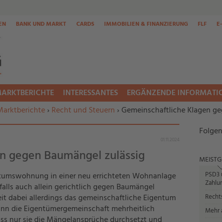
EN
BANK UND MARKT
CARDS
IMMOBILIEN & FINANZIERUNG
FLF
E
ARKTBERICHTE
INTERESSANTES
ERGÄNZENDE INFORMATI
Marktberichte
›
Recht und Steuern
› Gemeinschaftliche Klagen ge
Folgen
01.11.2024
n gegen Baumängel zulässig
MEISTG
PSD3 u
tumswohnung in einer neu errichteten Wohnanlage
Zahlun
falls auch allein gerichtlich gegen Baumängel
it dabei allerdings das gemeinschaftliche Eigentum
Recht
kann die Eigentümergemeinschaft mehrheitlich
Mehr a
ass nur sie die Mängelansprüche durchsetzt und