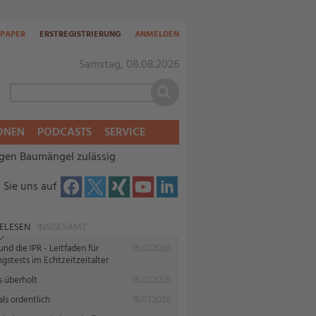
-PAPER
ERSTREGISTRIERUNG
ANMELDEN
Samstag, 08.08.2026
ONEN
PODCASTS
SERVICE
gen Baumängel zulässig
 Sie uns auf
ELESEN
INSGESAMT
nd die IPR - Leitfaden für
16.02.2026
gstests im Echtzeitzeitalter
s überholt
16.02.2026
ls ordentlich
16.03.2026