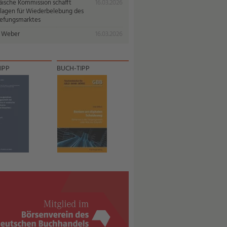
äische Kommission schafft
16.03.2026
lagen für Wiederbelebung des
iefungsmarktes
 Weber
16.03.2026
IPP
BUCH-TIPP