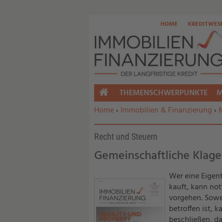
HOME
KREDITWES
THEMENSCHWERPUNKTE
M
HOME
Sie befinden sich hier:
Home
›
Immobilien & Finanzierung
›
Recht und Steuern
Gemeinschaftliche Klage
Wer eine Eigen
kauft, kann not
vorgehen. Sowe
betroffen ist, 
beschließen, d