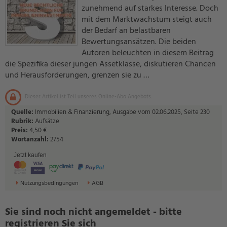
zunehmend auf starkes Interesse. Doch
mit dem Marktwachstum steigt auch
der Bedarf an belastbaren
Bewertungsansätzen. Die beiden
Autoren beleuchten in diesem Beitrag
die Spezifika dieser jungen Assetklasse, diskutieren Chancen
und Herausforderungen, grenzen sie zu …
Dieser Artikel ist Teil unseres Online-Abo Angebots.
Quelle:
Immobilien & Finanzierung, Ausgabe vom 02.06.2025, Seite 230
Rubrik:
Aufsätze
Preis:
4,50 €
Wortanzahl:
2754
Jetzt kaufen
Nutzungsbedingungen
AGB
Sie sind noch nicht angemeldet - bitte
registrieren Sie sich