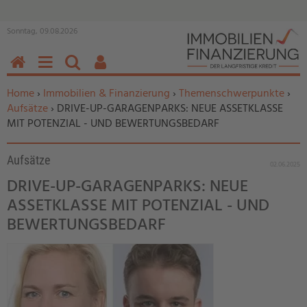
Sonntag, 09.08.2026
HOME
MENÜ
SUCHEN
BENUTZERFUNKTIONEN
Sie befinden sich hier:
Home
›
Immobilien & Finanzierung
›
Themenschwerpunkte
›
Aufsätze
› DRIVE-UP-GARAGENPARKS: NEUE ASSETKLASSE
MIT POTENZIAL - UND BEWERTUNGSBEDARF
Aufsätze
02.06.2025
DRIVE-UP-GARAGENPARKS: NEUE
ASSETKLASSE MIT POTENZIAL - UND
BEWERTUNGSBEDARF