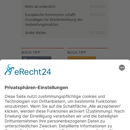
Mehr als ordentlich
16.03.2026
Europäische Kommission schafft
16.03.2026
Grundlagen für Wiederbelebung des
Verbriefungsmarktes
André Weber
16.03.2026
BUCH-TIPP
BUCH-TIPP