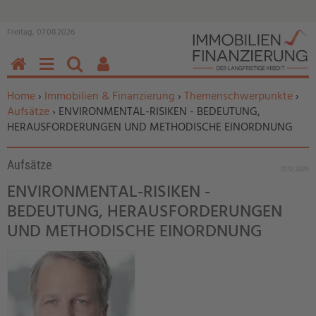
Freitag, 07.08.2026
HOME
MENÜ
SUCHEN
BENUTZERFUNKTIONEN
Sie befinden sich hier:
Home
›
Immobilien & Finanzierung
›
Themenschwerpunkte
›
Aufsätze
› ENVIRONMENTAL-RISIKEN - BEDEUTUNG,
HERAUSFORDERUNGEN UND METHODISCHE EINORDNUNG
Aufsätze
01.12.2025
ENVIRONMENTAL-RISIKEN -
BEDEUTUNG, HERAUSFORDERUNGEN
UND METHODISCHE EINORDNUNG