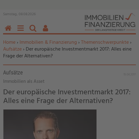
Samstag, 08.08.2026
HOME
MENÜ
SUCHEN
BENUTZERFUNKTIONEN
Sie befinden sich hier:
Home
›
Immobilien & Finanzierung
›
Themenschwerpunkte
›
Aufsätze
› Der europäische Investmentmarkt 2017: Alles eine
Frage der Alternativen?
Aufsätze
15.04.2017
Immobilien als Asset
Der europäische Investmentmarkt 2017:
Alles eine Frage der Alternativen?