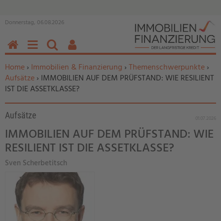
Donnerstag, 06.08.2026
HOME
MENÜ
SUCHEN
BENUTZERFUNKTIONEN
Sie befinden sich hier:
Home
›
Immobilien & Finanzierung
›
Themenschwerpunkte
›
Aufsätze
› IMMOBILIEN AUF DEM PRÜFSTAND: WIE RESILIENT
IST DIE ASSETKLASSE?
Aufsätze
01.07.2026
IMMOBILIEN AUF DEM PRÜFSTAND: WIE
RESILIENT IST DIE ASSETKLASSE?
Sven Scherbetitsch