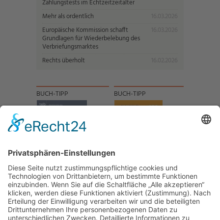
Zahlungstests im Echtzeitzeitalter
Mehr als ordentlich
16.03.2026
Europäische Kommission schafft
16.03.2026
Grundlagen für Wiederbelebung des
Verbriefungsmarktes
Rechts überholt
16.02.2026
BUCH-TIPP
BUCH-TIPP