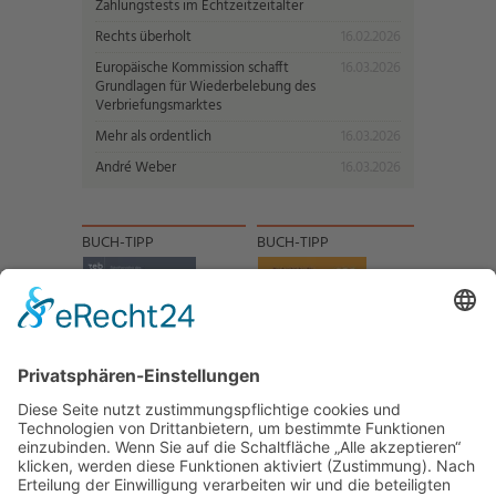
Zahlungstests im Echtzeitzeitalter
Rechts überholt
16.02.2026
Europäische Kommission schafft
16.03.2026
Grundlagen für Wiederbelebung des
Verbriefungsmarktes
Mehr als ordentlich
16.03.2026
André Weber
16.03.2026
BUCH-TIPP
BUCH-TIPP