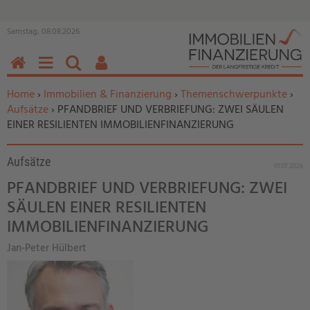
Samstag, 08.08.2026
HOME
MENÜ
SUCHEN
BENUTZERFUNKTIONEN
Sie befinden sich hier:
Home
›
Immobilien & Finanzierung
›
Themenschwerpunkte
›
Aufsätze
› PFANDBRIEF UND VERBRIEFUNG: ZWEI SÄULEN
EINER RESILIENTEN IMMOBILIENFINANZIERUNG
Aufsätze
01.07.2026
PFANDBRIEF UND VERBRIEFUNG: ZWEI
SÄULEN EINER RESILIENTEN
IMMOBILIENFINANZIERUNG
Jan-Peter Hülbert