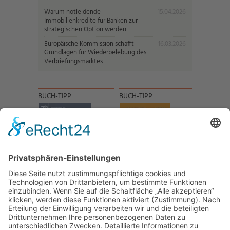
Warum notleidende
15.04.2026
Immobilienkredite für Banken zur
strategischen Option werden
Europäische Kommission schafft
16.03.2026
Grundlagen für Wiederbelebung des
Verbriefungsmarktes
BUCH-TIPP
BUCH-TIPP