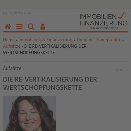
Freitag, 07.08.2026
HOME
MENÜ
SUCHEN
BENUTZERFUNKTIONEN
Sie befinden sich hier:
Home
›
Immobilien & Finanzierung
›
Themenschwerpunkte
›
Aufsätze
› DIE RE-VERTIKALISIERUNG DER
WERTSCHÖPFUNGSKETTE
Aufsätze
03.11.2025
DIE RE-VERTIKALISIERUNG DER
WERTSCHÖPFUNGSKETTE