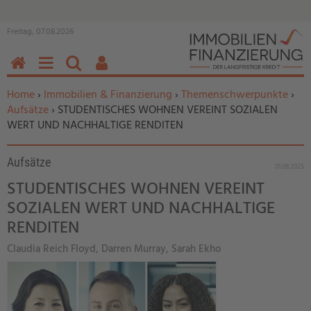
Freitag, 07.08.2026
HOME
MENÜ
SUCHEN
BENUTZERFUNKTIONEN
Sie befinden sich hier:
Home
›
Immobilien & Finanzierung
›
Themenschwerpunkte
›
Aufsätze
› STUDENTISCHES WOHNEN VEREINT SOZIALEN
WERT UND NACHHALTIGE RENDITEN
Aufsätze
01.08.2025
STUDENTISCHES WOHNEN VEREINT
SOZIALEN WERT UND NACHHALTIGE
RENDITEN
Claudia Reich Floyd, Darren Murray, Sarah Ekho