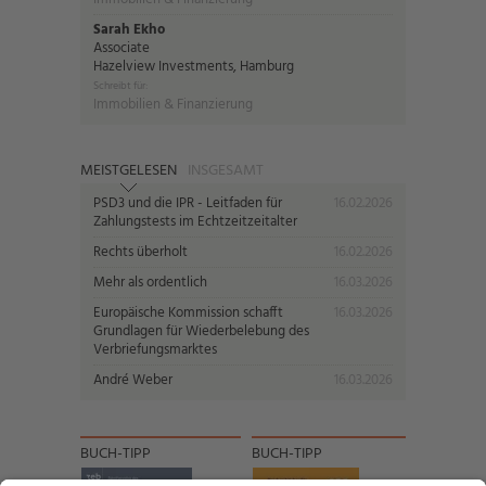
Sarah Ekho
Associate
Hazelview Investments, Hamburg
Schreibt für:
Immobilien & Finanzierung
MEISTGELESEN
INSGESAMT
PSD3 und die IPR - Leitfaden für
16.02.2026
Zahlungstests im Echtzeitzeitalter
Rechts überholt
16.02.2026
Mehr als ordentlich
16.03.2026
Europäische Kommission schafft
16.03.2026
Grundlagen für Wiederbelebung des
Verbriefungsmarktes
André Weber
16.03.2026
BUCH-TIPP
BUCH-TIPP