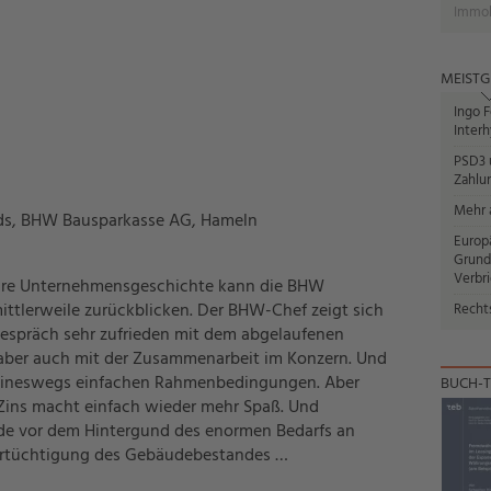
Immob
MEISTG
Ingo F
Interh
PSD3 u
Zahlun
Mehr a
nds, BHW Bausparkasse AG, Hameln
Europ
Grund
Verbr
ahre Unternehmensgeschichte kann die BHW
ttlerweile zurückblicken. Der BHW-Chef zeigt sich
Recht
espräch sehr zufrieden mit dem abgelaufenen
 aber auch mit der Zusammenarbeit im Konzern. Und
keineswegs einfachen Rahmenbedingungen. Aber
BUCH-T
Zins macht einfach wieder mehr Spaß. Und
ade vor dem Hintergund des enormen Bedarfs an
Ertüchtigung des Gebäudebestandes …