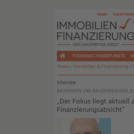
HOME
KREDITWES
THEMENSCHWERPUNKTE
M
HOME
Sie befinden sich hier:
Home
›
Immobilien & Finanzierung
›
Interview
BAUSPAREN UND BAUSPARKASSEN 20
„Der Fokus liegt aktuell
Finanzierungsabsicht“