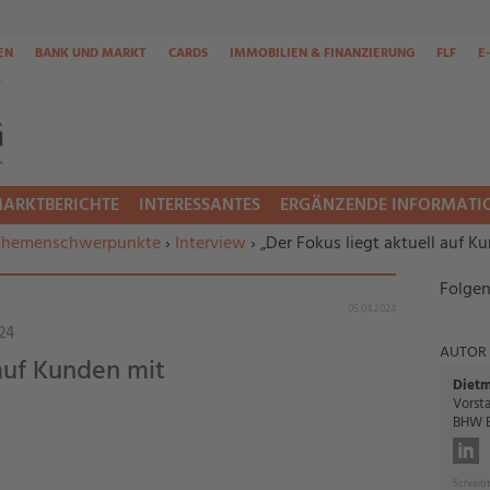
EN
BANK UND MARKT
CARDS
IMMOBILIEN & FINANZIERUNG
FLF
E
ARKTBERICHTE
INTERESSANTES
ERGÄNZENDE INFORMATI
Themenschwerpunkte
›
Interview
› „Der Fokus liegt aktuell auf K
Folgen
05.04.2024
24
AUTOR
 auf Kunden mit
Dietm
Vorst
BHW B
Schreibt