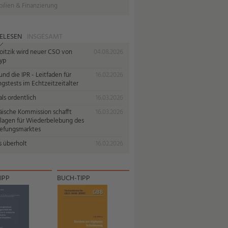
ilien & Finanzierung
ELESEN
INSGESAMT
oitzik wird neuer CSO von
04.08.2026
yp
nd die IPR - Leitfaden für
16.02.2026
gstests im Echtzeitzeitalter
ls ordentlich
16.03.2026
äische Kommission schafft
16.03.2026
lagen für Wiederbelebung des
iefungsmarktes
s überholt
16.02.2026
IPP
BUCH-TIPP