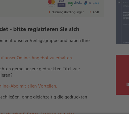
Nutzungsbedingungen
AGB
t - bitte registrieren Sie sich
bonnent unserer Verlagsgruppe und haben Ihre
auf unser Online-Angebot zu erhalten.
hten gerne unsere gedruckten Titel wie
ieren?
nline-Abo mit allen Vorteilen.
schließen, ohne gleichzeitig die gedruckten
o inklusive E-Paper-Archiv direkt hier.
erlagsgruppe und möchten mehreren Mitarbeitern