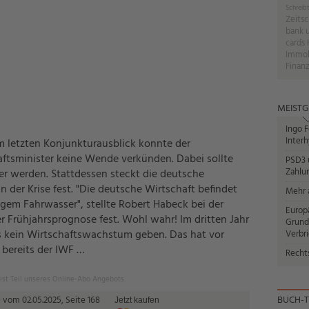
Schreibt
Zeitsc
bank 
cards 
Immob
Finanz
MEISTG
Ingo F
Interh
m letzten Konjunkturausblick konnte der
ftsminister keine Wende verkünden. Dabei sollte
PSD3 u
Zahlun
er werden. Stattdessen steckt die deutsche
in der Krise fest. "Die deutsche Wirtschaft befindet
Mehr a
igem Fahrwasser", stellte Robert Habeck bei der
Europ
r Frühjahrsprognose fest. Wohl wahr! Im dritten Jahr
Grund
es kein Wirtschaftswachstum geben. Das hat vor
Verbr
bereits der IWF …
Recht
 ist Teil unseres Online-Abo Angebots.
BUCH-T
 vom 02.05.2025, Seite 168
Jetzt kaufen