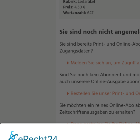
Rubrik:
Leitartikel
Preis:
4,50 €
Wortanzahl:
647
Sie sind noch nicht angemelde
Sie sind bereits Print- und Online-A
Zugangsdaten?
Melden Sie sich an, um Zugriff 
Sind Sie noch kein Abonnent und möc
auch unserere Online-Ausgabe abonn
Bestellen Sie unser Print- und O
Sie möchten ein reines Online-Abo ab
Zeitschriftenausgaben zu erhalten?
Dann bestellen Sie Ihr Online-Ab
Sind Sie bereits Abonnent unserer V