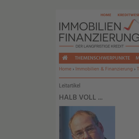
HOME
KREDITWES
THEMENSCHWERPUNKTE
M
HOME
Sie befinden sich hier:
Home
›
Immobilien & Finanzierung
›
Leitartikel
HALB VOLL ...