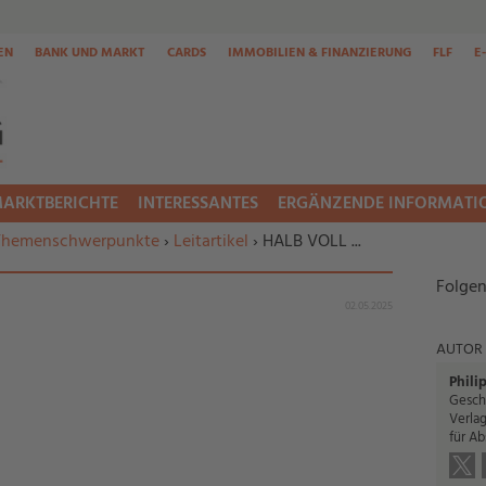
EN
BANK UND MARKT
CARDS
IMMOBILIEN & FINANZIERUNG
FLF
E
ARKTBERICHTE
INTERESSANTES
ERGÄNZENDE INFORMATI
Themenschwerpunkte
›
Leitartikel
› HALB VOLL ...
Folgen
02.05.2025
AUTOR
Phili
Geschä
Verlag
für Ab