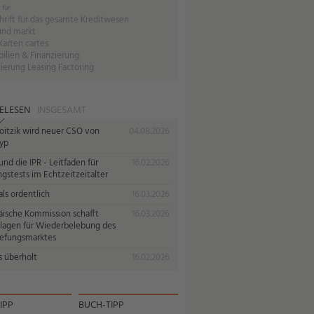
 für:
hrift für das gesamte Kreditwesen
und markt
Karten cartes
ilien & Finanzierung
ierung Leasing Factoring
ELESEN
INSGESAMT
oitzik wird neuer CSO von
04.08.2026
yp
nd die IPR - Leitfaden für
16.02.2026
gstests im Echtzeitzeitalter
ls ordentlich
16.03.2026
äische Kommission schafft
16.03.2026
lagen für Wiederbelebung des
iefungsmarktes
s überholt
16.02.2026
IPP
BUCH-TIPP