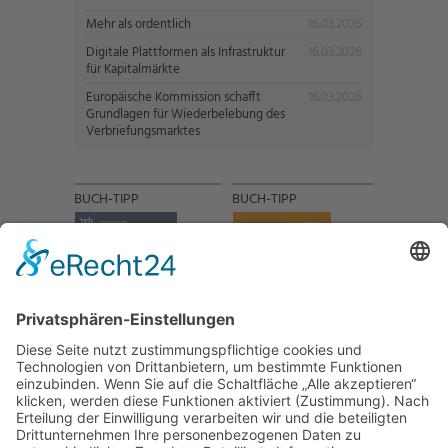
Mehr als ordentlich
16.03.2026
Digitale Plattformen als Infrastruktur
16.03.2026
für Kapitalmärkte
Europäische Kommission schafft
16.03.2026
Grundlagen für Wiederbelebung des
Verbriefungsmarktes
BUCH-TIPP
BUCH-TIPP