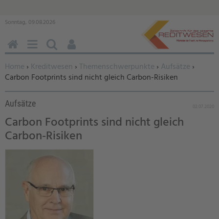
Sonntag, 09.08.2026
HOME
MENÜ
SUCHEN
BENUTZERFUNKTIONEN
Sie befinden sich hier:
Home
›
Kreditwesen
›
Themenschwerpunkte
›
Aufsätze
›
Carbon Footprints sind nicht gleich Carbon-Risiken
Aufsätze
02.07.2020
Carbon Footprints sind nicht gleich
Carbon-Risiken