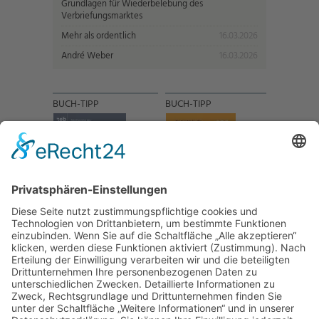
Grundlagen für Wiederbelebung des
Verbriefungsmarktes
Mehr als ordentlich
16.03.2026
André Weber
16.03.2026
BUCH-TIPP
BUCH-TIPP