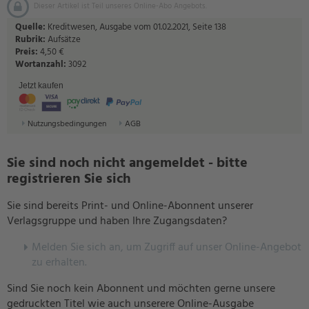
Dieser Artikel ist Teil unseres Online-Abo Angebots.
Quelle:
Kreditwesen, Ausgabe vom 01.02.2021, Seite 138
Rubrik:
Aufsätze
Preis:
4,50 €
Wortanzahl:
3092
Jetzt kaufen
Nutzungsbedingungen
AGB
Sie sind noch nicht angemeldet - bitte
registrieren Sie sich
Sie sind bereits Print- und Online-Abonnent unserer
Verlagsgruppe und haben Ihre Zugangsdaten?
Melden Sie sich an, um Zugriff auf unser Online-Angebot
zu erhalten.
Sind Sie noch kein Abonnent und möchten gerne unsere
gedruckten Titel wie auch unserere Online-Ausgabe