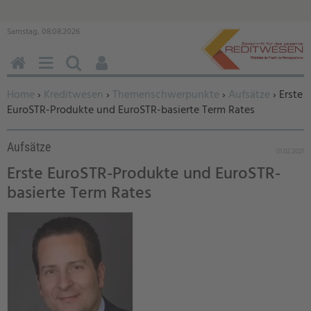
Samstag, 08.08.2026
HOME
MENÜ
SUCHEN
BENUTZERFUNKTIONEN
Sie befinden sich hier:
Home
›
Kreditwesen
›
Themenschwerpunkte
›
Aufsätze
› Erste
EuroSTR-Produkte und EuroSTR-basierte Term Rates
Aufsätze
01.02.2021
Erste EuroSTR-Produkte und EuroSTR-
basierte Term Rates