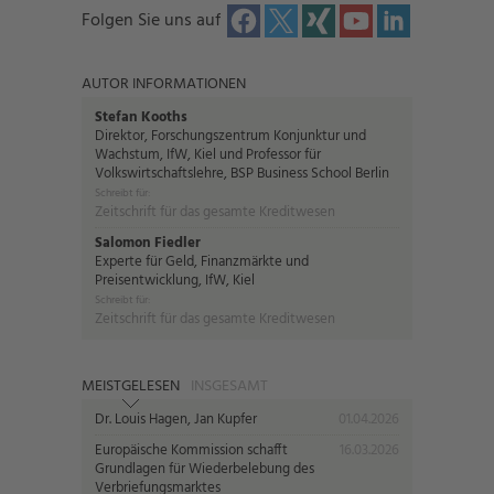
Folgen Sie uns auf
AUTOR INFORMATIONEN
Stefan Kooths
Direktor, Forschungszentrum Konjunktur und
Wachstum, IfW, Kiel und Professor für
Volkswirtschaftslehre, BSP Business School Berlin
Schreibt für:
Zeitschrift für das gesamte Kreditwesen
Salomon Fiedler
Experte für Geld, Finanzmärkte und
Preisentwicklung, IfW, Kiel
Schreibt für:
Zeitschrift für das gesamte Kreditwesen
MEISTGELESEN
INSGESAMT
Dr. Louis Hagen, Jan Kupfer
01.04.2026
Europäische Kommission schafft
16.03.2026
Grundlagen für Wiederbelebung des
Verbriefungsmarktes