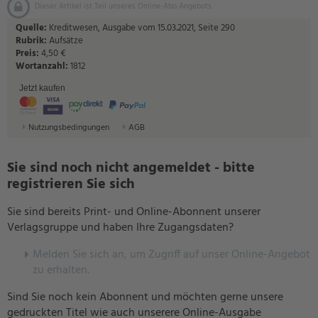
Dieser Artikel ist Teil unseres Online-Abo Angebots.
Quelle:
Kreditwesen, Ausgabe vom 15.03.2021, Seite 290
Rubrik:
Aufsätze
Preis:
4,50 €
Wortanzahl:
1812
Jetzt kaufen
Nutzungsbedingungen
AGB
Sie sind noch nicht angemeldet - bitte
registrieren Sie sich
Sie sind bereits Print- und Online-Abonnent unserer
Verlagsgruppe und haben Ihre Zugangsdaten?
Melden Sie sich an, um Zugriff auf unser Online-Angebot
zu erhalten.
Sind Sie noch kein Abonnent und möchten gerne unsere
gedruckten Titel wie auch unserere Online-Ausgabe