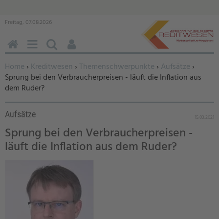
Freitag, 07.08.2026
HOME
MENÜ
SUCHEN
BENUTZERFUNKTIONEN
Sie befinden sich hier:
Home
›
Kreditwesen
›
Themenschwerpunkte
›
Aufsätze
›
Sprung bei den Verbraucherpreisen - läuft die Inflation aus
dem Ruder?
Aufsätze
15.03.2021
Sprung bei den Verbraucherpreisen -
läuft die Inflation aus dem Ruder?