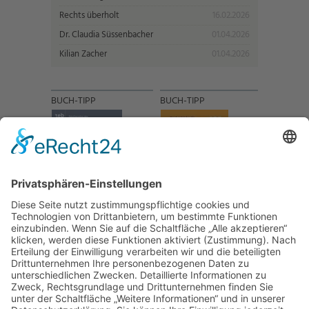
Rechts überholt
16.02.2026
Dr. Claudia Süssenbacher
01.04.2026
Kilian Zacher
01.04.2026
BUCH-TIPP
BUCH-TIPP