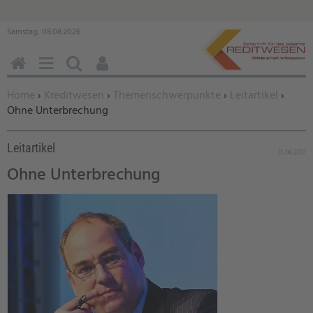
Samstag, 08.08.2026
HOME
MENÜ
SUCHEN
BENUTZERFUNKTIONEN
Sie befinden sich hier:
Home
›
Kreditwesen
›
Themenschwerpunkte
›
Leitartikel
›
Ohne Unterbrechung
Leitartikel
15.06.2017
Ohne Unterbrechung