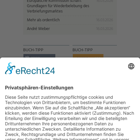
Europäische Kommission schafft
16.03.2026
Grundlagen für Wiederbelebung des
Verbriefungsmarktes
Mehr als ordentlich
16.03.2026
André Weber
16.03.2026
BUCH-TIPP
BUCH-TIPP