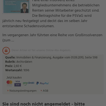
Falle einer Insolvenz eines
Mitgliedsunternehmens die betrieblichen
Renten seiner Mitarbeiter geschützt sind.
Die Beitragshöhe für die PSVaG wird
jährlich neu festgelegt und deckt das im selben Jahr
entstandene Schadensvolumen.
Im vergangenen Jahr führten eine Reihe von Großinsolvenzen
(zum …
Dieser Artikel ist Teil unseres Online-Abo Angebots.
Quelle:
Immobilien & Finanzierung, Ausgabe vom 01.09.2010, Seite 598
Rubrik:
Archivdaten
Preis:
2,60 €
Wortanzahl:
1096
Jetzt kaufen
Nutzungsbedingungen
AGB
Sie sind noch nicht angemeldet - bitte