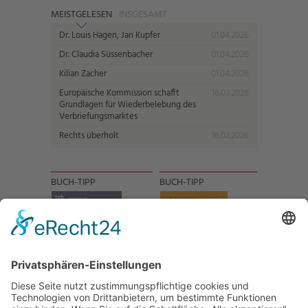
MEISTGELESEN
INSGESAMT
Dr. Louis Hagen, Jan Kupfer
01.04.2026
Dr. Claudia Süssenbacher
01.04.2026
Kilian Zacher
01.04.2026
Europäische Kommission schafft
16.03.2026
Grundlagen für Wiederbelebung des
Verbriefungsmarktes
Rechts überholt
16.02.2026
BUCH-TIPP
BUCH-TIPP