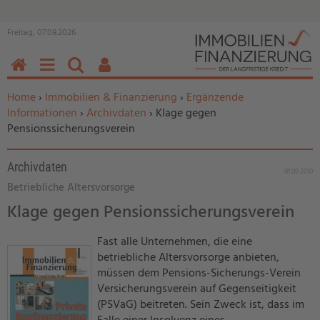
Freitag, 07.08.2026
HOME
MENÜ
SUCHEN
BENUTZERFUNKTIONEN
Sie befinden sich hier:
Home
›
Immobilien & Finanzierung
›
Ergänzende
Informationen
›
Archivdaten
› Klage gegen
Pensionssicherungsverein
Archivdaten
01.09.2010
Betriebliche Altersvorsorge
Klage gegen Pensionssicherungsverein
Fast alle Unternehmen, die eine
betriebliche Altersvorsorge anbieten,
müssen dem Pensions-Sicherungs-Verein
Versicherungsverein auf Gegenseitigkeit
(PSVaG) beitreten. Sein Zweck ist, dass im