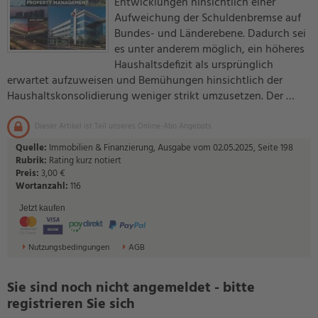
Entwicklungen hinsichtlich einer
Aufweichung der Schuldenbremse auf
Bundes- und Länderebene. Dadurch sei
es unter anderem möglich, ein höheres
Haushaltsdefizit als ursprünglich
erwartet aufzuweisen und Bemühungen hinsichtlich der
Haushaltskonsolidierung weniger strikt umzusetzen. Der …
Dieser Artikel ist Teil unseres Online-Abo Angebots.
Quelle:
Immobilien & Finanzierung, Ausgabe vom 02.05.2025, Seite 198
Rubrik:
Rating kurz notiert
Preis:
3,00 €
Wortanzahl:
116
Jetzt kaufen
Nutzungsbedingungen
AGB
Sie sind noch nicht angemeldet - bitte
registrieren Sie sich