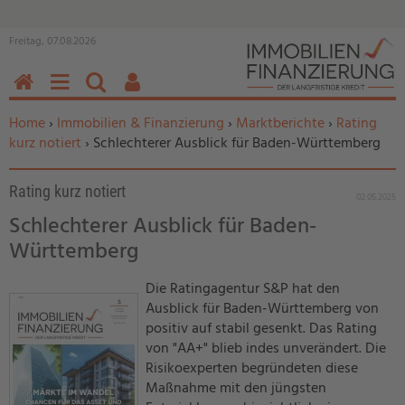
Freitag, 07.08.2026
HOME
MENÜ
SUCHEN
BENUTZERFUNKTIONEN
Sie befinden sich hier:
Home
›
Immobilien & Finanzierung
›
Marktberichte
›
Rating
kurz notiert
› Schlechterer Ausblick für Baden-Württemberg
Rating kurz notiert
02.05.2025
Schlechterer Ausblick für Baden-
Württemberg
Die Ratingagentur S&P hat den
Ausblick für Baden-Württemberg von
positiv auf stabil gesenkt. Das Rating
von "AA+" blieb indes unverändert. Die
Risikoexperten begründeten diese
Maßnahme mit den jüngsten