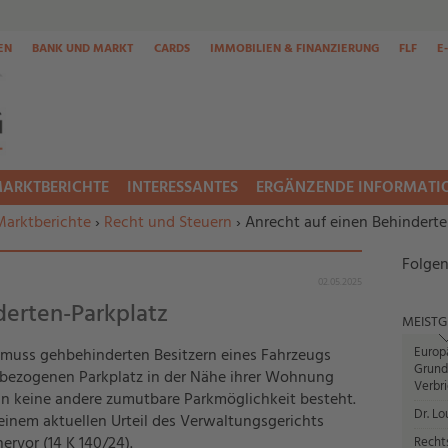
EN
BANK UND MARKT
CARDS
IMMOBILIEN & FINANZIERUNG
FLF
E
ARKTBERICHTE
INTERESSANTES
ERGÄNZENDE INFORMATI
Marktberichte
›
Recht und Steuern
› Anrecht auf einen Behinderte
Folgen
02.05.2025
derten-Parkplatz
MEISTG
Europ
uss gehbehinderten Besitzern eines Fahrzeugs
Grund
bezogenen Parkplatz in der Nähe ihrer Wohnung
Verbr
nn keine andere zumutbare Parkmöglichkeit besteht.
Dr. Lo
einem aktuellen Urteil des Verwaltungsgerichts
ervor (14 K 140/24).
Recht