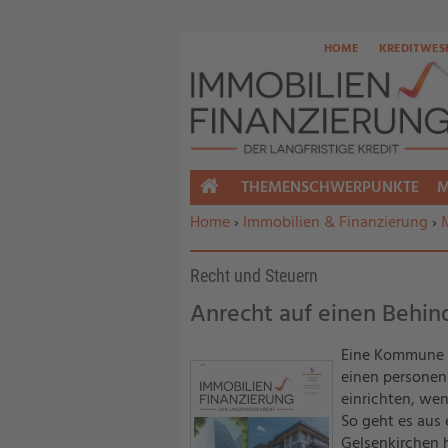
HOME
KREDITWES
THEMENSCHWERPUNKTE
M
HOME
Sie befinden sich hier:
Home
›
Immobilien & Finanzierung
›
Recht und Steuern
Anrecht auf einen Behin
Eine Kommune m
einen personen
einrichten, we
So geht es aus 
Gelsenkirchen h