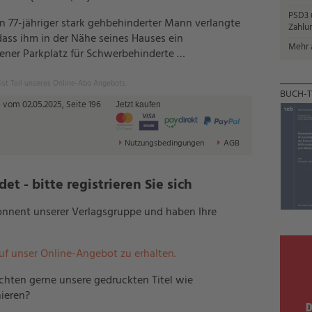
PSD3 u
 Ein 77-jähriger stark gehbehinderter Mann verlangte
Zahlun
dass ihm in der Nähe seines Hauses ein
Mehr a
ner Parkplatz für Schwerbehinderte …
 ist Teil unseres Online-Abo Angebots.
BUCH-T
 vom 02.05.2025, Seite 196
Jetzt kaufen
Nutzungsbedingungen
AGB
t - bitte registrieren Sie sich
bonnent unserer Verlagsgruppe und haben Ihre
auf unser Online-Angebot zu erhalten.
hten gerne unsere gedruckten Titel wie
ieren?