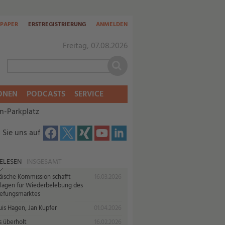
-PAPER
ERSTREGISTRIERUNG
ANMELDEN
Freitag, 07.08.2026
ONEN
PODCASTS
SERVICE
n-Parkplatz
 Sie uns auf
ELESEN
INSGESAMT
äische Kommission schafft
16.03.2026
lagen für Wiederbelebung des
iefungsmarktes
uis Hagen, Jan Kupfer
01.04.2026
s überholt
16.02.2026