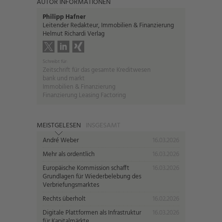
AUTOR INFORMATIONEN
Philipp Hafner
Leitender Redakteur, Immobilien & Finanzierung
Helmut Richardi Verlag
Schreibt für:
Zeitschrift für das gesamte Kreditwesen
bank und markt
Immobilien & Finanzierung
Finanzierung Leasing Factoring
MEISTGELESEN
INSGESAMT
André Weber
16.03.2026
Mehr als ordentlich
16.03.2026
Europäische Kommission schafft
16.03.2026
Grundlagen für Wiederbelebung des
Verbriefungsmarktes
Rechts überholt
16.02.2026
Digitale Plattformen als Infrastruktur
16.03.2026
für Kapitalmärkte