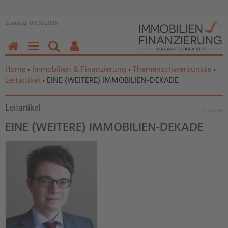
Sonntag, 09.08.2026
HOME
MENÜ
SUCHEN
BENUTZERFUNKTIONEN
Sie befinden sich hier:
Home
›
Immobilien & Finanzierung
›
Themenschwerpunkte
›
Leitartikel
› EINE (WEITERE) IMMOBILIEN-DEKADE
Leitartikel
02.08.2021
EINE (WEITERE) IMMOBILIEN-DEKADE