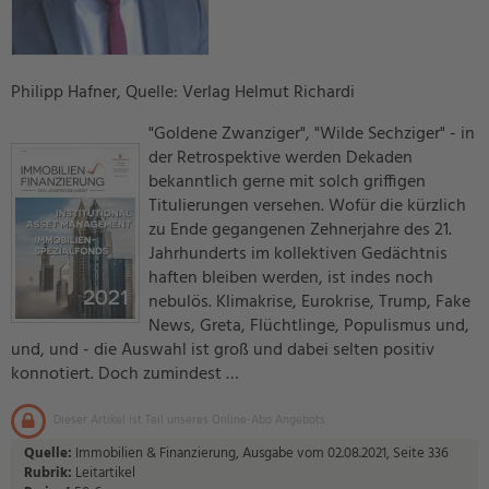
Philipp Hafner, Quelle: Verlag Helmut Richardi
"Goldene Zwanziger", "Wilde Sechziger" - in
der Retrospektive werden Dekaden
bekanntlich gerne mit solch griffigen
Titulierungen versehen. Wofür die kürzlich
zu Ende gegangenen Zehnerjahre des 21.
Jahrhunderts im kollektiven Gedächtnis
haften bleiben werden, ist indes noch
nebulös. Klimakrise, Eurokrise, Trump, Fake
News, Greta, Flüchtlinge, Populismus und,
und, und - die Auswahl ist groß und dabei selten positiv
konnotiert. Doch zumindest …
Dieser Artikel ist Teil unseres Online-Abo Angebots.
Quelle:
Immobilien & Finanzierung, Ausgabe vom 02.08.2021, Seite 336
Rubrik:
Leitartikel