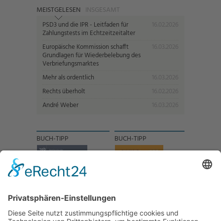
MEISTGELESEN
INSGESAMT
PSD3 und die IPR - Leitfaden für
16.02.2026
Zahlungstests im Echtzeitzeitalter
Europäische Kommission schafft
16.03.2026
Grundlagen für Wiederbelebung des
Verbriefungsmarktes
Mehr als ordentlich
16.03.2026
Rechts überholt
16.02.2026
André Weber
16.03.2026
BUCH-TIPP
BUCH-TIPP