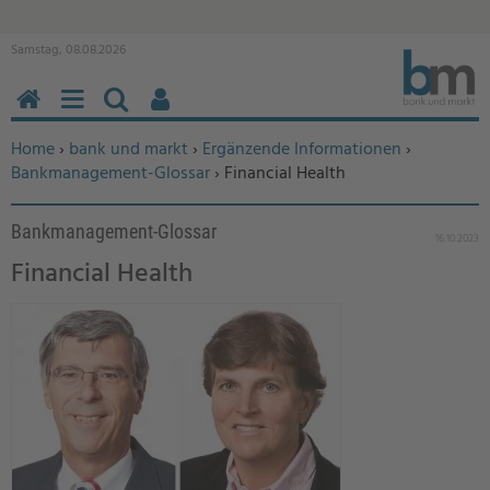
Samstag, 08.08.2026
HOME
MENÜ
SUCHEN
BENUTZERFUNKTIONEN
Sie befinden sich hier:
Home
›
bank und markt
›
Ergänzende Informationen
›
Bankmanagement-Glossar
› Financial Health
Bankmanagement-Glossar
16.10.2023
Financial Health