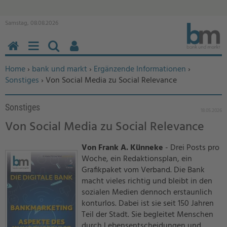
Samstag, 08.08.2026
HOME
MENÜ
SUCHEN
BENUTZERFUNKTIONEN
Sie befinden sich hier:
Home
›
bank und markt
›
Ergänzende Informationen
›
Sonstiges
› Von Social Media zu Social Relevance
Sonstiges
18.05.2026
Von Social Media zu Social Relevance
Von Frank A. Künneke
- Drei Posts pro
Woche, ein Redaktionsplan, ein
Grafikpaket vom Verband. Die Bank
macht vieles richtig und bleibt in den
sozialen Medien dennoch erstaunlich
konturlos. Dabei ist sie seit 150 Jahren
Teil der Stadt. Sie begleitet Menschen
durch Lebensentscheidungen und