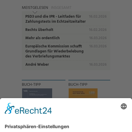
MEISTGELESEN
INSGESAMT
PSD3 und die IPR - Leitfaden für
16.02.2026
Zahlungstests im Echtzeitzeitalter
Rechts überholt
16.02.2026
Mehr als ordentlich
16.03.2026
Europäische Kommission schafft
16.03.2026
Grundlagen für Wiederbelebung
des Verbriefungsmarktes
André Weber
16.03.2026
BUCH-TIPP
BUCH-TIPP