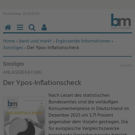
Donnerstag, 06.08.2026
HOME
MENÜ
SUCHEN
BENUTZERFUNKTIONEN
Sie befinden sich hier:
Home
›
bank und markt
›
Ergänzende Informationen
›
Sonstiges
› Der Ypos-Inflationscheck
Sonstiges
16.01.2024
ANLAGEBERATUNG
Der Ypos-Inflationscheck
Nach Lesart des statistischen
Bundesamtes sind die vorläufigen
Konsumentenpreise in Deutschland im
Dezember 2023 um 3,71 Prozent
gegenüber dem Vorjahr gestiegen. Die
für europäische Vergleichszwecke