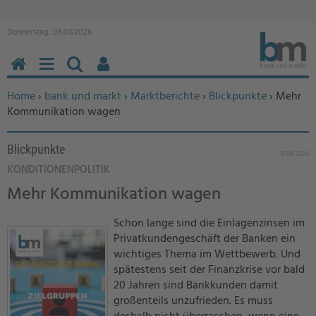
Donnerstag, 06.08.2026
HOME
MENÜ
SUCHEN
BENUTZERFUNKTIONEN
Sie befinden sich hier:
Home
›
bank und markt
›
Marktberichte
›
Blickpunkte
› Mehr
Kommunikation wagen
Blickpunkte
15.04.2026
KONDITIONENPOLITIK
Mehr Kommunikation wagen
Schon lange sind die Einlagenzinsen im
Privatkundengeschäft der Banken ein
wichtiges Thema im Wettbewerb. Und
spätestens seit der Finanzkrise vor bald
20 Jahren sind Bankkunden damit
großenteils unzufrieden. Es muss