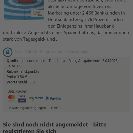
deshalb nicht überraschen, wenn eine
aktuelle Umfrage von Investors
Marketing unter 2 466 Bankkunden in
Deutschland zeigt: 76 Prozent finden
den Einlagenzins ihrer Hausbank
unattraktiv. Angesichts eines Sparverhaltens, das immer noch
stark von Tagesgeld- und …
Dieser Artikel ist Teil unseres Online-Abo Angebots.
Quelle:
bank und markt - Die digitale Bank, Ausgabe vom 15.04.2026,
Seite 160
Rubrik:
Blickpunkte
Preis:
3,50 €
Wortanzahl:
581
Jetzt kaufen
Nutzungsbedingungen
AGB
Sie sind noch nicht angemeldet - bitte
registrieren Sie sich