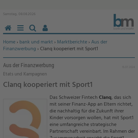
Samstag, 08.08.2026
HOME
MENÜ
SUCHEN
BENUTZERFUNKTIONEN
Sie befinden sich hier:
Home
›
bank und markt
›
Marktberichte
›
Aus der
Finanzwerbung
› Clanq kooperiert mit Sport1
Aus der Finanzwerbung
15.07.2024
Etats und Kampagnen
Clanq kooperiert mit Sport1
Das Schweizer Fintech
Clanq
, das sich
mit seiner Finanz-App an Eltern richtet,
die nachhaltig für die Zukunft ihrer
Kinder vorsorgen wollen, hat mit Sport1
eine umfangreiche strategische
Partnerschaft vereinbart. Im Rahmen der