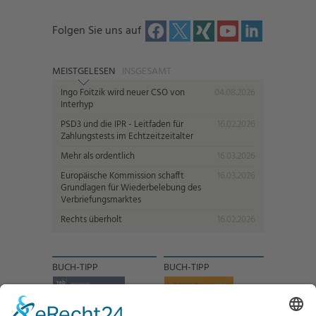
Folgen Sie uns auf
MEISTGELESEN
INSGESAMT
Ingo Foitzik wird neuer CSO von
04.08.2026
Interhyp
PSD3 und die IPR - Leitfaden für
16.02.2026
Zahlungstests im Echtzeitzeitalter
Mehr als ordentlich
16.03.2026
Europäische Kommission schafft
16.03.2026
Grundlagen für Wiederbelebung des
Verbriefungsmarktes
Rechts überholt
16.02.2026
BUCH-TIPP
BUCH-TIPP