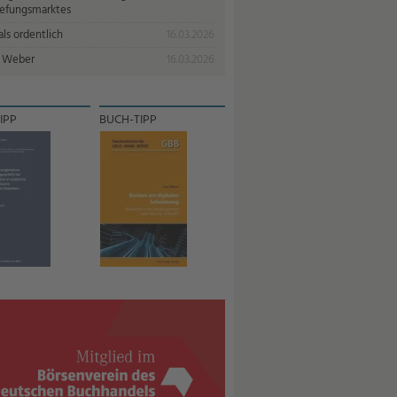
iefungsmarktes
ls ordentlich
16.03.2026
 Weber
16.03.2026
IPP
BUCH-TIPP