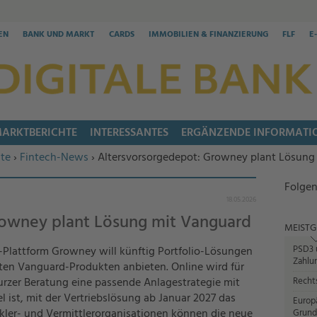
EN
BANK UND MARKT
CARDS
IMMOBILIEN & FINANZIERUNG
FLF
E
ARKTBERICHTE
INTERESSANTES
ERGÄNZENDE INFORMATI
te
›
Fintech-News
› Altersvorsorgedepot: Growney plant Lösung
Folgen
18.05.2026
rowney plant Lösung mit Vanguard
MEISTG
PSD3 u
-Plattform Growney will künftig Portfolio-Lösungen
Zahlun
erten Vanguard-Produkten anbieten. Online wird für
urzer Beratung eine passende Anlagestrategie mit
Recht
 ist, mit der Vertriebslösung ab Januar 2027 das
Europ
ler- und Vermittlerorganisationen können die neue
Grund