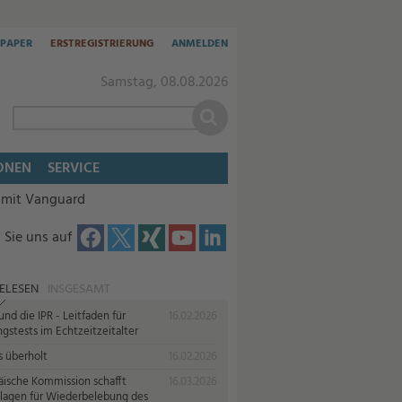
-PAPER
ERSTREGISTRIERUNG
ANMELDEN
Samstag, 08.08.2026
ONEN
SERVICE
 mit Vanguard
 Sie uns auf
ELESEN
INSGESAMT
nd die IPR - Leitfaden für
16.02.2026
gstests im Echtzeitzeitalter
s überholt
16.02.2026
äische Kommission schafft
16.03.2026
lagen für Wiederbelebung des