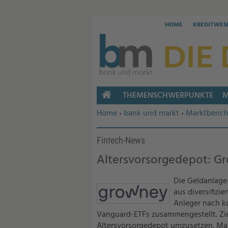
HOME
KREDITWES
THEMENSCHWERPUNKTE
M
HOME
Sie befinden sich hier:
Home
›
bank und markt
›
Marktberich
Fintech-News
Altersvorsorgedepot: G
Die Geldanlage
aus diversifizi
Anleger nach k
Vanguard-ETFs zusammengestellt. Ziel
Altersvorsorgedepot umzusetzen. Mak