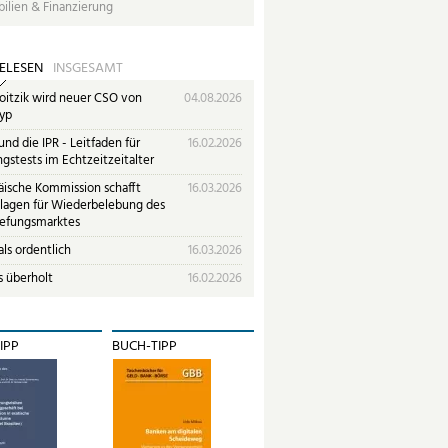
ilien & Finanzierung
ELESEN
INSGESAMT
oitzik wird neuer CSO von
04.08.2026
yp
nd die IPR - Leitfaden für
16.02.2026
gstests im Echtzeitzeitalter
äische Kommission schafft
16.03.2026
lagen für Wiederbelebung des
iefungsmarktes
ls ordentlich
16.03.2026
s überholt
16.02.2026
IPP
BUCH-TIPP