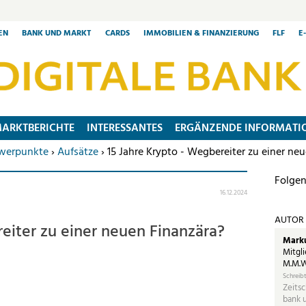
EN
BANK UND MARKT
CARDS
IMMOBILIEN & FINANZIERUNG
FLF
E
ARKTBERICHTE
INTERESSANTES
ERGÄNZENDE INFORMATI
werpunkte
›
Aufsätze
› 15 Jahre Krypto - Wegbereiter zu einer ne
Folgen
16.12.2024
AUTOR
eiter zu einer neuen Finanzära?
Marku
Mitgli
M.M.W
Schreibt
Zeitsc
bank 