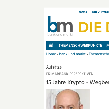
HOME
KREDITWES
THEMENSCHWERPUNKTE
M
HOME
Sie befinden sich hier:
Home
›
bank und markt
›
Themensch
Aufsätze
PRIMÄRBANK-PERSPEKTIVEN
15 Jahre Krypto - Wegber