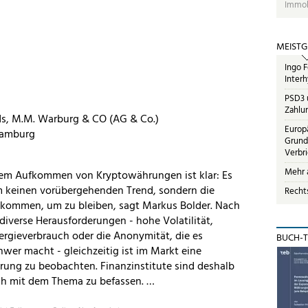
Immob
MEISTG
Ingo F
Interh
PSD3 u
Zahlun
ds, M.M. Warburg & CO (AG & Co.)
Europ
Hamburg
Grund
Verbr
Mehr a
dem Aufkommen von Kryptowährungen ist klar: Es
m keinen vorübergehenden Trend, sondern die
Recht
ekommen, um zu bleiben, sagt Markus Bolder. Nach
 diverse Herausforderungen - hohe Volatilität,
nergieverbrauch oder die Anonymität, die es
BUCH-T
wer macht - gleichzeitig ist im Markt eine
erung zu beobachten. Finanzinstitute sind deshalb
ich mit dem Thema zu befassen. …