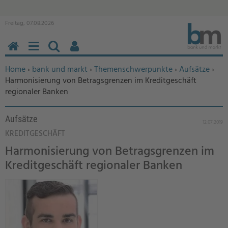
Freitag, 07.08.2026
HOME
MENÜ
SUCHEN
BENUTZERFUNKTIONEN
Sie befinden sich hier:
Home
›
bank und markt
›
Themenschwerpunkte
›
Aufsätze
›
Harmonisierung von Betragsgrenzen im Kreditgeschäft
regionaler Banken
Aufsätze
12.07.2019
KREDITGESCHÄFT
Harmonisierung von Betragsgrenzen im
Kreditgeschäft regionaler Banken