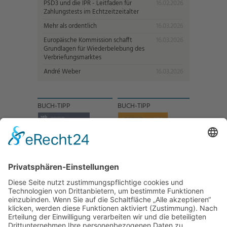
PSD3 und die IPR - Leitfaden für
16.02.2026
Zahlungstests im Echtzeitzeitalter
Mehr als ordentlich
16.03.2026
Europäische Kommission schafft
16.03.2026
Grundlagen für Wiederbelebung des
Verbriefungsmarktes
André Weber
16.03.2026
BUCH-TIPP
BUCH-TIPP