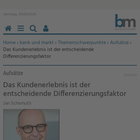
Samstag, 08.08.2026
HOME
MENÜ
SUCHEN
BENUTZERFUNKTIONEN
Sie befinden sich hier:
Home
›
bank und markt
›
Themenschwerpunkte
›
Aufsätze
›
Das Kundenerlebnis ist der entscheidende
Differenzierungsfaktor
Aufsätze
18.05.2026
Das Kundenerlebnis ist der
entscheidende Differenzierungsfaktor
Jan Schemuth