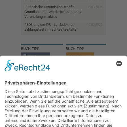
Europäische Kommission schafft
16.03.2026
Grundlagen für Wiederbelebung des
Verbriefungsmarktes
PSD3 und die IPR - Leitfaden für
16.02.2026
Zahlungstests im Echtzeitzeitalter
BUCH-TIPP
BUCH-TIPP