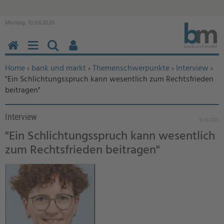
Montag, 10.08.2026
HOME
MENÜ
SUCHEN
BENUTZERFUNKTIONEN
Sie befinden sich hier:
Home
›
bank und markt
›
Themenschwerpunkte
›
Interview
›
"Ein Schlichtungsspruch kann wesentlich zum Rechtsfrieden
beitragen"
Interview
15.10.2025
"Ein Schlichtungsspruch kann wesentlich
zum Rechtsfrieden beitragen"