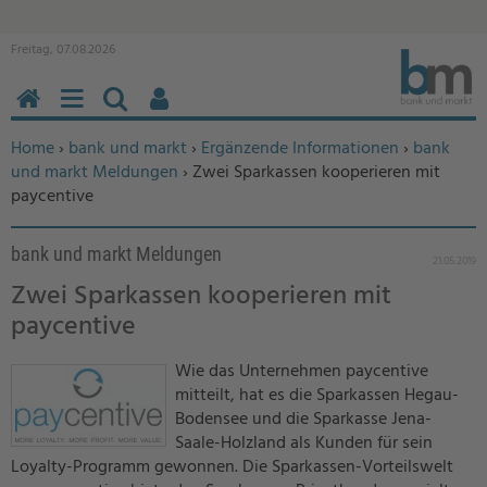
Freitag, 07.08.2026
HOME
MENÜ
SUCHEN
BENUTZERFUNKTIONEN
Sie befinden sich hier:
Home
›
bank und markt
›
Ergänzende Informationen
›
bank
und markt Meldungen
› Zwei Sparkassen kooperieren mit
paycentive
bank und markt Meldungen
21.05.2019
Zwei Sparkassen kooperieren mit
paycentive
Wie das Unternehmen paycentive
mitteilt, hat es die Sparkassen Hegau-
Bodensee und die Sparkasse Jena-
Saale-Holzland als Kunden für sein
Loyalty-Programm gewonnen. Die Sparkassen-Vorteilswelt