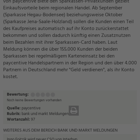
von paycentive biete den Sparkassen-Privatkunden gezielt
Einkaufsvorteile beim regionalen Handel. Ab September
(Sparkasse Hegau-Bodensee) beziehungsweise Oktober
(Sparkasse Jena-Saale-Holzland) sollen die Kunden einen Teil
des Kaufpreises automatisch auf ihr Konto zurückerstattet
bekommen und sollen dadurch künftig einen Zusatznutzen
beim Bezahlen mit ihrer Sparkassen-Card haben. Laut
Meldung können die über 155.000 Kunden der beiden
Sparkassen bei regelmäßigem Karteneinsatz bei den
paycentive Handelspartnern in der Region und den über 4.000
Partnern in Deutschland mehr "Geld verdienen", als ihr Konto
kostet.
Bewertung:
Mangelhaft
Ausreichend
Befriedigend
Gut
Sehr
(1
(2
(3
(4
gut
Noch keine Bewertungen vorhanden
Punkt)
Punkte)
Punkte)
Punkte)
(5
Quelle:
paycentive
DRUCKEN
Punkte)
Rubrik:
bank und markt Meldungen
Wortanzahl:
97
WEITERES AUS DEM BEREICH BANK UND MARKT MELDUNGEN
Ingo Foitzik wird neuer CSO von Interhyp