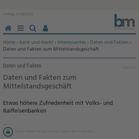
Freitag, 07.08.2026
HOME
MENÜ
SUCHEN
BENUTZERFUNKTIONEN
Sie befinden sich hier:
Home
›
bank und markt
›
Interessantes
›
Daten und Fakten
›
Daten und Fakten zum Mittelstandsgeschäft
Daten und Fakten
15.09.2025
Daten und Fakten zum
Mittelstandsgeschäft
Etwas höhere Zufriedenheit mit Volks- und
Raiffeisenbanken
…
Dieser Artikel ist Teil unseres Online-Abo Angebots.