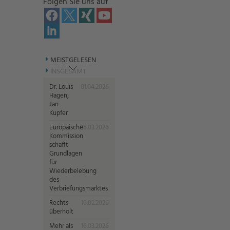
Folgen Sie uns auf
MEISTGELESEN
INSGESAMT
Dr. Louis
01.04.2026
Hagen,
Jan
Kupfer
Europäische
16.03.2026
Kommission
schafft
Grundlagen
für
Wiederbelebung
des
Verbriefungsmarktes
Rechts
16.02.2026
überholt
Mehr als
16.03.2026