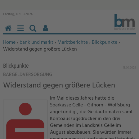
Freitag, 07.08.2026
HOME
MENÜ
SUCHEN
BENUTZERFUNKTIONEN
Sie befinden sich hier:
Home
›
bank und markt
›
Marktberichte
›
Blickpunkte
›
Widerstand gegen größere Lücken
Blickpunkte
15.09.2025
BARGELDVERSORGUNG
Widerstand gegen größere Lücken
Im Mai dieses Jahres hatte die
Sparkasse Celle - Gifhorn - Wolfsburg
angekündigt, die Geldautomaten samt
Kontoauszugsdrucker in den drei
Gemeinden im Landkreis Celle im
August abzubauen: Sie würden immer