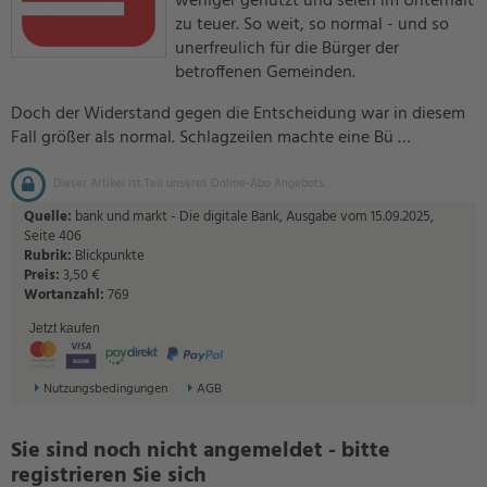
weniger genutzt und seien im Unterhalt
zu teuer. So weit, so normal - und so
unerfreulich für die Bürger der
betroffenen Gemeinden.
Doch der Widerstand gegen die Entscheidung war in diesem
Fall größer als normal. Schlagzeilen machte eine Bü …
Dieser Artikel ist Teil unseres Online-Abo Angebots.
Quelle:
bank und markt - Die digitale Bank, Ausgabe vom 15.09.2025,
Seite 406
Rubrik:
Blickpunkte
Preis:
3,50 €
Wortanzahl:
769
Jetzt kaufen
Nutzungsbedingungen
AGB
Sie sind noch nicht angemeldet - bitte
registrieren Sie sich