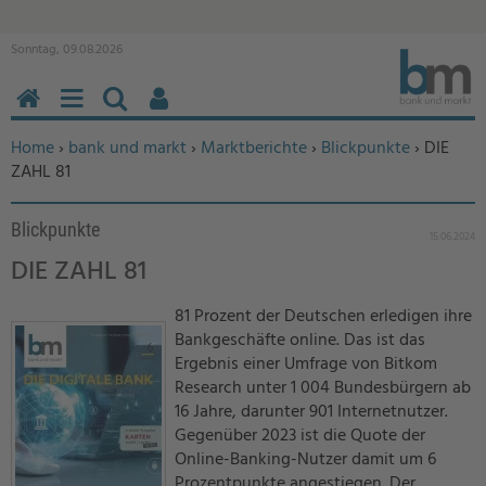
Sonntag, 09.08.2026
HOME
MENÜ
SUCHEN
BENUTZERFUNKTIONEN
Sie befinden sich hier:
Home
›
bank und markt
›
Marktberichte
›
Blickpunkte
› DIE
ZAHL 81
Blickpunkte
15.06.2024
DIE ZAHL 81
81 Prozent der Deutschen erledigen ihre
Bankgeschäfte online. Das ist das
Ergebnis einer Umfrage von Bitkom
Research unter 1 004 Bundesbürgern ab
16 Jahre, darunter 901 Internetnutzer.
Gegenüber 2023 ist die Quote der
Online-Banking-Nutzer damit um 6
Prozentpunkte angestiegen. Der