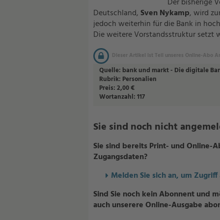
Der bisherige V
Deutschland,
Sven Nykamp
, wird z
jedoch weiterhin für die Bank in hoc
Die weitere Vorstandsstruktur setzt w
Dieser Artikel ist Teil unseres Online-Abo A
Quelle:
bank und markt - Die digitale Ba
Rubrik:
Personalien
Preis:
2,00 €
Wortanzahl:
117
Sie sind noch nicht angemelde
Sie sind bereits Print- und Online
Zugangsdaten?
Melden Sie sich an, um Zugriff
Sind Sie noch kein Abonnent und m
auch unserere Online-Ausgabe abo