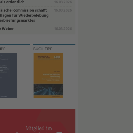
als ordentlich
16.03.2026
äische Kommission schafft
16.03.2026
lagen für Wiederbelebung
erbriefungsmarktes
é Weber
16.03.2026
IPP
BUCH-TIPP