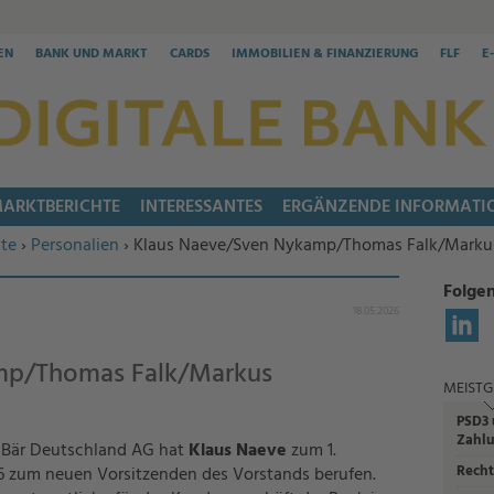
EN
BANK UND MARKT
CARDS
IMMOBILIEN & FINANZIERUNG
FLF
E
ARKTBERICHTE
INTERESSANTES
ERGÄNZENDE INFORMATI
te
›
Personalien
› Klaus Naeve/Sven Nykamp/Thomas Falk/Markus
Folgen
18.05.2026
mp/Thomas Falk/Markus
MEISTG
PSD3 
Zahlu
s Bär Deutschland AG hat
Klaus Naeve
zum 1.
Recht
 zum neuen Vorsitzenden des Vorstands berufen.