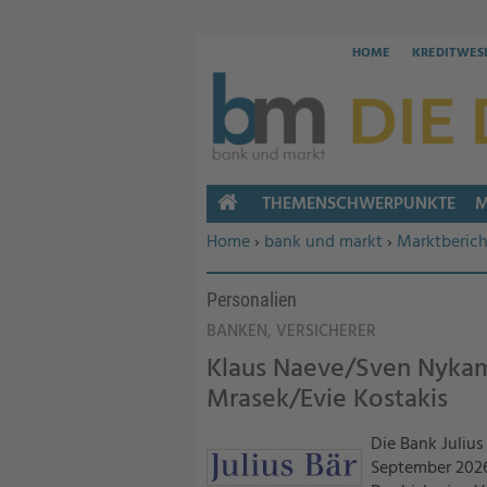
HOME
KREDITWES
THEMENSCHWERPUNKTE
M
HOME
Sie befinden sich hier:
Home
›
bank und markt
›
Marktberich
Personalien
BANKEN, VERSICHERER
Klaus Naeve/Sven Nyka
Mrasek/Evie Kostakis
Die Bank Juliu
September 2026