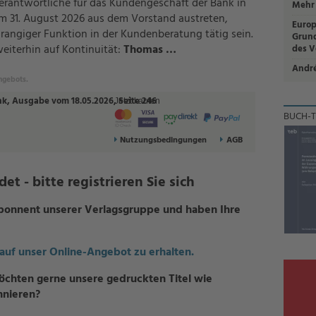
erantwortliche für das Kundengeschäft der Bank in
Mehr 
um 31. August 2026 aus dem Vorstand austreten,
Europ
hrangiger Funktion in der Kundenberatung tätig sein.
Grund
eiterhin auf Kontinuität:
Thomas …
des V
Andr
ngebots.
nk, Ausgabe vom 18.05.2026, Seite 246
Jetzt kaufen
BUCH-T
Nutzungsbedingungen
AGB
t - bitte registrieren Sie sich
-Abonnent unserer Verlagsgruppe und haben Ihre
 auf unser Online-Angebot zu erhalten.
öchten gerne unsere gedruckten Titel wie
nnieren?