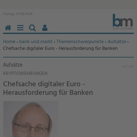
Freitag, 07.08.2026
HOME
MENÜ
SUCHEN
BENUTZERFUNKTIONEN
Sie befinden sich hier:
Home
›
bank und markt
›
Themenschwerpunkte
›
Aufsätze
›
Chefsache digitaler Euro - Herausforderung für Banken
Aufsätze
15.07.2021
KRYPTOWÄHRUNGEN
Chefsache digitaler Euro -
Herausforderung für Banken