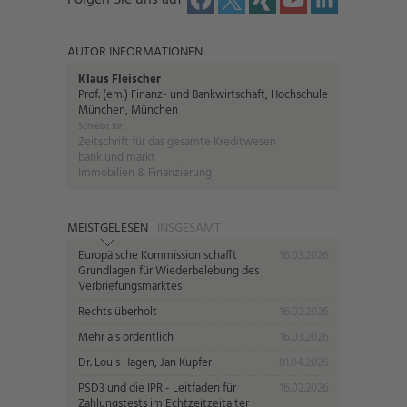
Folgen Sie uns auf
AUTOR INFORMATIONEN
Klaus Fleischer
Prof. (em.) Finanz- und Bankwirtschaft, Hochschule
München, München
Schreibt für:
Zeitschrift für das gesamte Kreditwesen
bank und markt
Immobilien & Finanzierung
MEISTGELESEN
INSGESAMT
Europäische Kommission schafft
16.03.2026
Grundlagen für Wiederbelebung des
Verbriefungsmarktes
Rechts überholt
16.02.2026
Mehr als ordentlich
16.03.2026
Dr. Louis Hagen, Jan Kupfer
01.04.2026
PSD3 und die IPR - Leitfaden für
16.02.2026
Zahlungstests im Echtzeitzeitalter