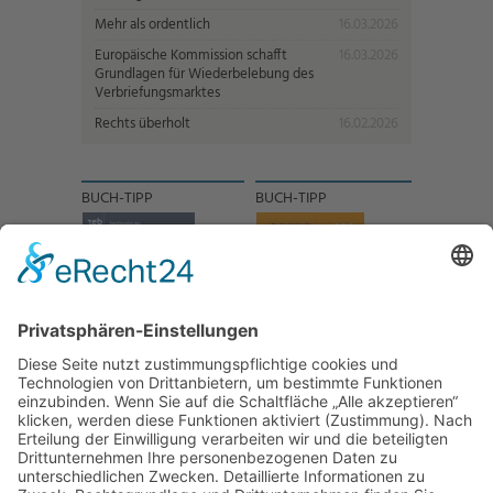
Mehr als ordentlich
16.03.2026
Europäische Kommission schafft
16.03.2026
Grundlagen für Wiederbelebung des
Verbriefungsmarktes
Rechts überholt
16.02.2026
BUCH-TIPP
BUCH-TIPP