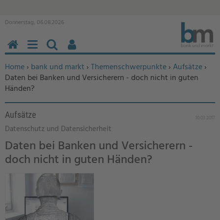
Donnerstag, 06.08.2026
HOME
MENÜ
SUCHEN
BENUTZERFUNKTIONEN
Sie befinden sich hier:
Home
›
bank und markt
›
Themenschwerpunkte
›
Aufsätze
›
Daten bei Banken und Versicherern - doch nicht in guten
Händen?
Aufsätze
10.03.2017
Datenschutz und Datensicherheit
Daten bei Banken und Versicherern -
doch nicht in guten Händen?