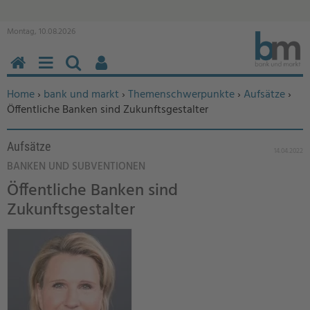
Montag, 10.08.2026
HOME
MENÜ
SUCHEN
BENUTZERFUNKTIONEN
Sie befinden sich hier:
Home
›
bank und markt
›
Themenschwerpunkte
›
Aufsätze
›
Öffentliche Banken sind Zukunftsgestalter
Aufsätze
14.04.2022
BANKEN UND SUBVENTIONEN
Öffentliche Banken sind
Zukunftsgestalter