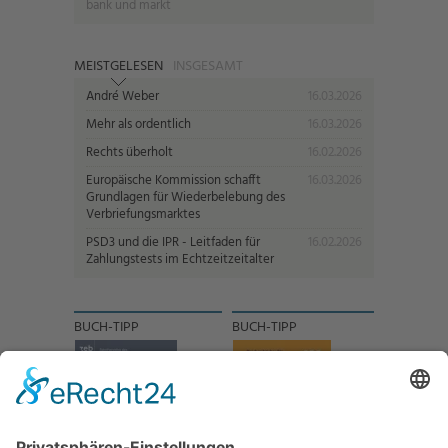
bank und markt
MEISTGELESEN
INSGESAMT
André Weber
16.03.2026
Mehr als ordentlich
16.03.2026
Rechts überholt
16.02.2026
Europäische Kommission schafft
16.03.2026
Grundlagen für Wiederbelebung des
Verbriefungsmarktes
PSD3 und die IPR - Leitfaden für
16.02.2026
Zahlungstests im Echtzeitzeitalter
BUCH-TIPP
BUCH-TIPP