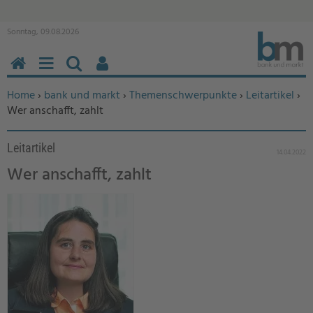
Sonntag, 09.08.2026
HOME
MENÜ
SUCHEN
BENUTZERFUNKTIONEN
Sie befinden sich hier:
Home
›
bank und markt
›
Themenschwerpunkte
›
Leitartikel
›
Wer anschafft, zahlt
Leitartikel
14.04.2022
Wer anschafft, zahlt