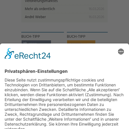
Verbriefungsmarktes
Mehr als ordentlich
16.03.2026
André Weber
16.03.2026
BUCH-TIPP
BUCH-TIPP