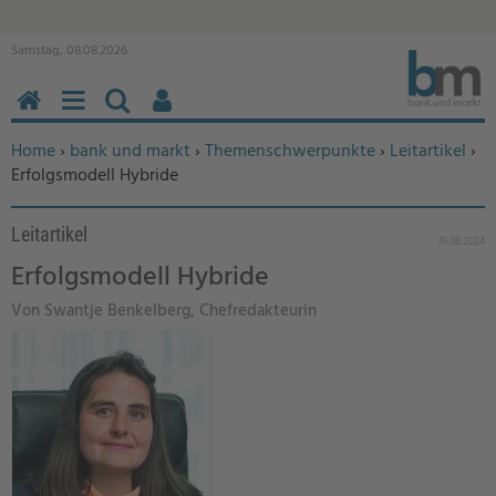
Samstag, 08.08.2026
HOME
MENÜ
SUCHEN
BENUTZERFUNKTIONEN
Sie befinden sich hier:
Home
›
bank und markt
›
Themenschwerpunkte
›
Leitartikel
›
Erfolgsmodell Hybride
Leitartikel
19.08.2024
Erfolgsmodell Hybride
Von Swantje Benkelberg, Chefredakteurin